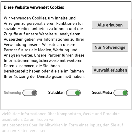
Deutsch
English
0
Diese Website verwendet Cookies
Anmelden / Registrieren
Wir verwenden Cookies, um Inhalte und
Anzeigen zu personalisieren, Funktionen für
Alle erlauben
soziale Medien anbieten zu können und die
Zugriffe auf unsere Website zu analysieren.
Ausserdem geben wir Informationen zu Ihrer
Verwendung unserer Website an unsere
Nur Notwendige
Partner für soziale Medien, Werbung und
Analysen weiter. Unsere Partner führen diese
Informationen möglicherweise mit weiteren
Daten zusammen, die Sie ihnen
Auswahl erlauben
bereitgestellt haben oder die sie im Rahmen
Ihrer Nutzung der Dienste gesammelt haben.
Ihr Input ist uns wichtig
Notwendig
Statistiken
Social Media
Wir haben den Anspruch, den Besuchern unserer Website ein
möglichst breites Wissen und
vielfältige Informationen über Komponisten, Werke und Produkte
anzubieten. Darum freuen wir
uns besonders über Ihr Mitwirken in Form eines Inputs, den Sie auf
unseren Seiten verfassen