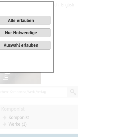
Deutsch
English
0
Warenkorb
Alle erlauben
Nur Notwendige
Auswahl erlauben
chen: Komponist, Werk, Verlag...
Komponist
Komponist
Werke (1)