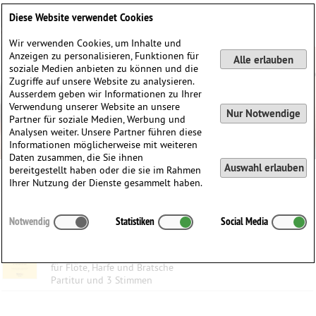
Deutsch
English
0
Diese Website verwendet Cookies
Anmelden / Registrieren
Wir verwenden Cookies, um Inhalte und
Anzeigen zu personalisieren, Funktionen für
Alle erlauben
soziale Medien anbieten zu können und die
Zugriffe auf unsere Website zu analysieren.
Ausserdem geben wir Informationen zu Ihrer
Verwendung unserer Website an unsere
Nur Notwendige
Partner für soziale Medien, Werbung und
Analysen weiter. Unsere Partner führen diese
Informationen möglicherweise mit weiteren
Daten zusammen, die Sie ihnen
Auswahl erlauben
bereitgestellt haben oder die sie im Rahmen
Ihrer Nutzung der Dienste gesammelt haben.
Kategorien:
Notwendig
Statistiken
Social Media
Three Lilies
Volodymyr Runchak
(1960)
für Flöte, Harfe und Bratsche
Partitur und 3 Stimmen