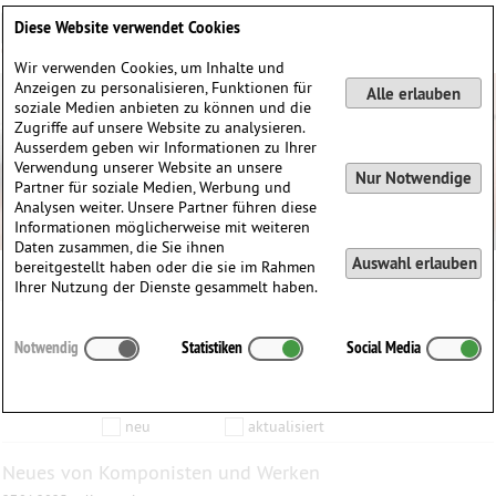
Deutsch
English
0
Diese Website verwendet Cookies
Anmelden / Registrieren
Wir verwenden Cookies, um Inhalte und
Anzeigen zu personalisieren, Funktionen für
Alle erlauben
soziale Medien anbieten zu können und die
Zugriffe auf unsere Website zu analysieren.
Ausserdem geben wir Informationen zu Ihrer
Verwendung unserer Website an unsere
Nur Notwendige
Partner für soziale Medien, Werbung und
Analysen weiter. Unsere Partner führen diese
Informationen möglicherweise mit weiteren
Daten zusammen, die Sie ihnen
Auswahl erlauben
bereitgestellt haben oder die sie im Rahmen
Ihrer Nutzung der Dienste gesammelt haben.
Inhalte die vom
bis zum
Notwendig
Statistiken
Social Media
Anzeigen
aktualisiert wurden…
Filtern nach:
Komponist
Werk
Produkt
neu
aktualisiert
Neues von Komponisten und Werken