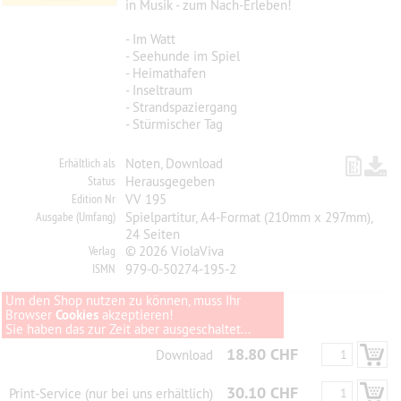
in Musik - zum Nach-Erleben!
- Im Watt
- Seehunde im Spiel
- Heimathafen
- Inseltraum
- Strandspaziergang
- Stürmischer Tag
Erhältlich als
Noten, Download
Status
Herausgegeben
Edition Nr
VV 195
Ausgabe (Umfang)
Spielpartitur, A4-Format (210mm x 297mm),
24 Seiten
Verlag
© 2026 ViolaViva
ISMN
979-0-50274-195-2
Um den Shop nutzen zu können, muss Ihr
Browser
Cookies
akzeptieren!
Sie haben das zur Zeit aber ausgeschaltet...
18.80 CHF
Download
30.10 CHF
Print-Service (nur bei uns erhältlich)