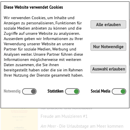
Deutsch
English
0
Diese Website verwendet Cookies
Anmelden / Registrieren
Wir verwenden Cookies, um Inhalte und
Anzeigen zu personalisieren, Funktionen für
Alle erlauben
soziale Medien anbieten zu können und die
Zugriffe auf unsere Website zu analysieren.
Ausserdem geben wir Informationen zu Ihrer
Verwendung unserer Website an unsere
Nur Notwendige
Partner für soziale Medien, Werbung und
Analysen weiter. Unsere Partner führen diese
Informationen möglicherweise mit weiteren
Daten zusammen, die Sie ihnen
Auswahl erlauben
bereitgestellt haben oder die sie im Rahmen
Ihrer Nutzung der Dienste gesammelt haben.
Am Meer
Notwendig
Statistiken
Social Media
Kleinert, Andreas
(1957)
für Bratsche und Kontrabass
Freude am Musizieren #1
Am Meer
- Die Urlaubstage am Meer kommen