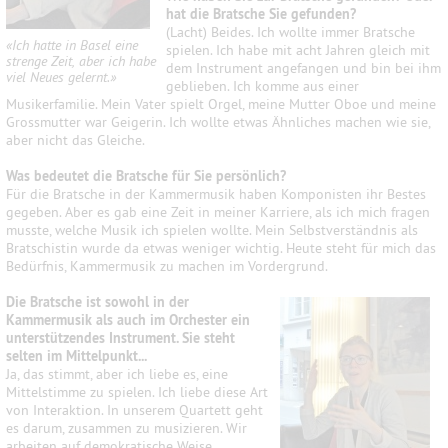
hat die Bratsche Sie gefunden?
(Lacht) Beides. Ich wollte immer Bratsche
«Ich hatte in Basel eine
spielen. Ich habe mit acht Jahren gleich mit
strenge Zeit, aber ich habe
dem Instrument angefangen und bin bei ihm
viel Neues gelernt.»
geblieben. Ich komme aus einer
Musikerfamilie. Mein Vater spielt Orgel, meine Mutter Oboe und meine
Grossmutter war Geigerin. Ich wollte etwas Ähnliches machen wie sie,
aber nicht das Gleiche.
Was bedeutet die Bratsche für Sie persönlich?
Für die Bratsche in der Kammermusik haben Komponisten ihr Bestes
gegeben. Aber es gab eine Zeit in meiner Karriere, als ich mich fragen
musste, welche Musik ich spielen wollte. Mein Selbstverständnis als
Bratschistin wurde da etwas weniger wichtig. Heute steht für mich das
Bedürfnis, Kammermusik zu machen im Vordergrund.
Die Bratsche ist sowohl in der
Kammermusik als auch im Orchester ein
unterstützendes Instrument. Sie steht
selten im Mittelpunkt...
Ja, das stimmt, aber ich liebe es, eine
Mittelstimme zu spielen. Ich liebe diese Art
von Interaktion. In unserem Quartett geht
es darum, zusammen zu musizieren. Wir
arbeiten auf demokratische Weise