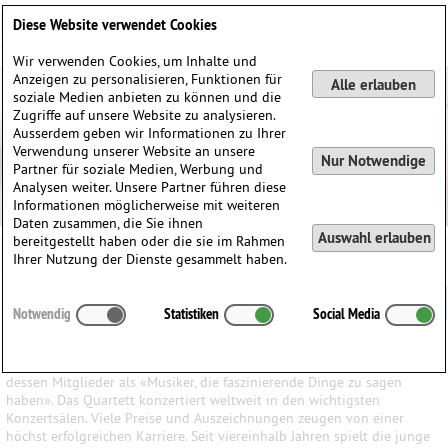
Deutsch
English
0
Diese Website verwendet Cookies
Anmelden / Registrieren
Wir verwenden Cookies, um Inhalte und
Anzeigen zu personalisieren, Funktionen für
Alle erlauben
soziale Medien anbieten zu können und die
Zugriffe auf unsere Website zu analysieren.
Ausserdem geben wir Informationen zu Ihrer
Verwendung unserer Website an unsere
Nur Notwendige
Partner für soziale Medien, Werbung und
Analysen weiter. Unsere Partner führen diese
Informationen möglicherweise mit weiteren
Daten zusammen, die Sie ihnen
Auswahl erlauben
bereitgestellt haben oder die sie im Rahmen
Ihrer Nutzung der Dienste gesammelt haben.
Die Karriere der jungen Bratschistin Hélène Clément
Notwendig
Statistiken
Social Media
Niklaus Rüegg
– Das englische Magazin
Gramophone
nennt das Doric
String Quartet «one of the finest young string quartets» und lobt
dessen Mitglieder als «Musiker, die faszinierende Dinge zu sagen
haben». Das Quartett konzertiert weltweit in den wichtigsten
Konzertsälen. Viele Preise und Auszeichnungen zeugen von einer
höchst erfolgreichen Karriere. Seit viereinhalb Jahren spielt die junge