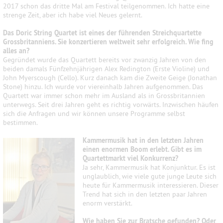
2017 schon das dritte Mal am Festival teilgenommen. Ich hatte eine
strenge Zeit, aber ich habe viel Neues gelernt.
Das Doric String Quartet ist eines der führenden Streichquartette
Grossbritanniens. Sie konzertieren weltweit sehr erfolgreich. Wie fing
alles an?
Gegründet wurde das Quartett bereits vor zwanzig Jahren von den
beiden damals Fünfzehnjährigen Alex Redington (Erste Violine) und
John Myerscough (Cello). Kurz danach kam die Zweite Geige (Jonathan
Stone) hinzu. Ich wurde vor viereinhalb Jahren aufgenommen. Das
Quartett war immer schon mehr im Ausland als in Grossbritannien
unterwegs. Seit drei Jahren geht es richtig vorwärts. Inzwischen häufen
sich die Anfragen und wir können unsere Programme selbst
bestimmen.
Kammermusik hat in den letzten Jahren
einen enormen Boom erlebt. Gibt es im
Quartettmarkt viel Konkurrenz?
Ja sehr, Kammermusik hat Konjunktur. Es ist
unglaublich, wie viele gute junge Leute sich
heute für Kammermusik interessieren. Dieser
Trend hat sich in den letzten paar Jahren
enorm verstärkt.
Wie haben Sie zur Bratsche gefunden? Oder