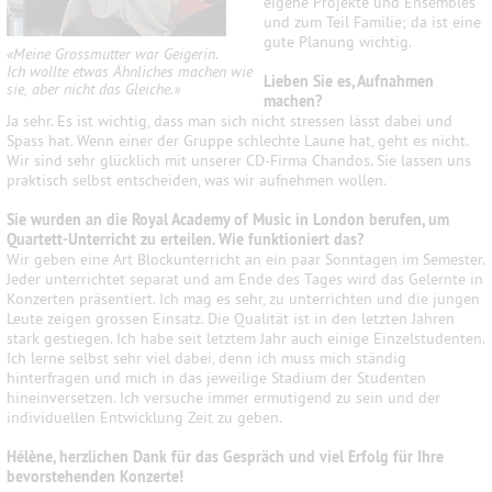
eigene Projekte und Ensembles
und zum Teil Familie; da ist eine
gute Planung wichtig.
«Meine Grossmutter war Geigerin.
Ich wollte etwas Ähnliches machen wie
Lieben Sie es, Aufnahmen
sie, aber nicht das Gleiche.»
machen?
Ja sehr. Es ist wichtig, dass man sich nicht stressen lässt dabei und
Spass hat. Wenn einer der Gruppe schlechte Laune hat, geht es nicht.
Wir sind sehr glücklich mit unserer CD-Firma Chandos. Sie lassen uns
praktisch selbst entscheiden, was wir aufnehmen wollen.
Sie wurden an die Royal Academy of Music in London berufen, um
Quartett-Unterricht zu erteilen. Wie funktioniert das?
Wir geben eine Art Blockunterricht an ein paar Sonntagen im Semester.
Jeder unterrichtet separat und am Ende des Tages wird das Gelernte in
Konzerten präsentiert. Ich mag es sehr, zu unterrichten und die jungen
Leute zeigen grossen Einsatz. Die Qualität ist in den letzten Jahren
stark gestiegen. Ich habe seit letztem Jahr auch einige Einzelstudenten.
Ich lerne selbst sehr viel dabei, denn ich muss mich ständig
hinterfragen und mich in das jeweilige Stadium der Studenten
hineinversetzen. Ich versuche immer ermutigend zu sein und der
individuellen Entwicklung Zeit zu geben.
Hélène, herzlichen Dank für das Gespräch und viel Erfolg für Ihre
bevorstehenden Konzerte!