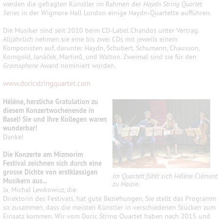
werden die gefragten Künstler im Rahmen der
Haydn String Quartet
Series
in der Wigmore Hall London einige Haydn-Quartette aufführen.
Die Musiker sind seit 2010 beim CD-Label Chandos unter Vertrag.
Alljährlich nehmen sie eine bis zwei CDs mit jeweils einem
Komponisten auf, darunter Haydn, Schubert, Schumann, Chausson,
Korngold, Janáček, Martinů, und Walton. Zweimal sind sie für den
Gramophone
Award nominiert worden.
www.doricstringquartet.com
Hélène, herzliche Gratulation zu
diesem Konzertwochenende in
Basel! Sie und Ihre Kollegen waren
wunderbar!
Danke!
Die Konzerte am Mizmorim
Festival zeichnen sich durch eine
grosse Dichte von erstklassigen
Im Quartett fühlt sich Hélène Clément
Musikern aus...
zu Hause.
Ja, Michal Lewkowicz, die
Direktorin des Festivals, hat gute Beziehungen. Sie stellt das Programm
so zusammen, dass die meisten Künstler in verschiedenen Stücken zum
Einsatz kommen. Wir vom Doric String Quartet haben nach 2015 und