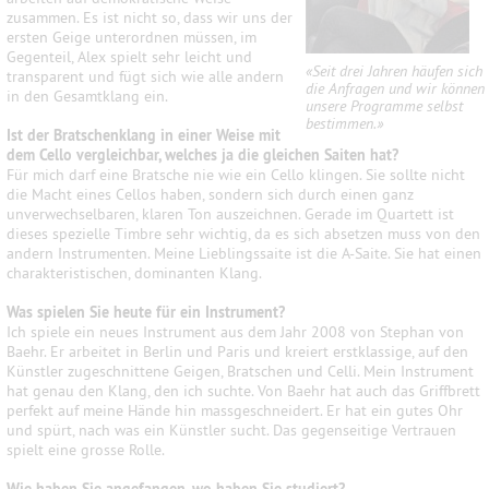
zusammen. Es ist nicht so, dass wir uns der
ersten Geige unterordnen müssen, im
Gegenteil, Alex spielt sehr leicht und
«Seit drei Jahren häufen sich
transparent und fügt sich wie alle andern
die Anfragen und wir können
in den Gesamtklang ein.
unsere Programme selbst
bestimmen.»
Ist der Bratschenklang in einer Weise mit
dem Cello vergleichbar, welches ja die gleichen Saiten hat?
Für mich darf eine Bratsche nie wie ein Cello klingen. Sie sollte nicht
die Macht eines Cellos haben, sondern sich durch einen ganz
unverwechselbaren, klaren Ton auszeichnen. Gerade im Quartett ist
dieses spezielle Timbre sehr wichtig, da es sich absetzen muss von den
andern Instrumenten. Meine Lieblingssaite ist die A-Saite. Sie hat einen
charakteristischen, dominanten Klang.
Was spielen Sie heute für ein Instrument?
Ich spiele ein neues Instrument aus dem Jahr 2008 von Stephan von
Baehr. Er arbeitet in Berlin und Paris und kreiert erstklassige, auf den
Künstler zugeschnittene Geigen, Bratschen und Celli. Mein Instrument
hat genau den Klang, den ich suchte. Von Baehr hat auch das Griffbrett
perfekt auf meine Hände hin massgeschneidert. Er hat ein gutes Ohr
und spürt, nach was ein Künstler sucht. Das gegenseitige Vertrauen
spielt eine grosse Rolle.