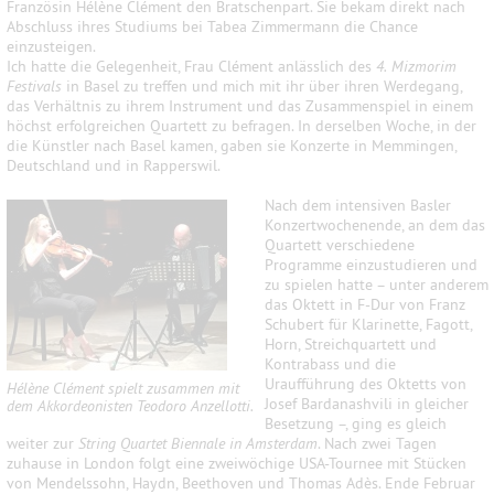
Französin Hélène Clément den Bratschenpart. Sie bekam direkt nach
Abschluss ihres Studiums bei Tabea Zimmermann die Chance
einzusteigen.
Ich hatte die Gelegenheit, Frau Clément anlässlich des
4. Mizmorim
Festivals
in Basel zu treffen und mich mit ihr über ihren Werdegang,
das Verhältnis zu ihrem Instrument und das Zusammenspiel in einem
höchst erfolgreichen Quartett zu befragen.
In derselben Woche, in der
die Künstler nach Basel kamen, gaben sie Konzerte in Memmingen,
Deutschland und in Rapperswil.
Nach dem intensiven Basler
Konzertwochenende, an dem das
Quartett verschiedene
Programme einzustudieren und
zu spielen hatte – unter anderem
das Oktett in F-Dur von Franz
Schubert für Klarinette, Fagott,
Horn, Streichquartett und
Kontrabass und die
Uraufführung des Oktetts von
Hélène Clément spielt zusammen mit
Josef Bardanashvili in gleicher
dem Akkordeonisten Teodoro Anzellotti.
Besetzung –, ging es gleich
weiter zur
String Quartet Biennale in Amsterdam
. Nach zwei Tagen
zuhause in London folgt eine zweiwöchige USA-Tournee mit Stücken
von Mendelssohn, Haydn, Beethoven und Thomas Adès. Ende Februar