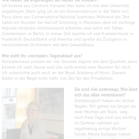
Wie haben Sie angefangen, wo haben Sie studiert?
Ich komme aus Clermont-Ferrand. Hier habe ich mit dem Unterricht
angefangen. Dann ging ich an ein Konservatorium in der Nähe von
Paris, dann ans Conservatoire National Supérieur. Während der Zeit
nahm ich Stunden bei Hariolf Schlichtig in München, dem ich wichtige
Impulse verdanke. Anschliessend arbeitete zwei Jahre mit Tabea
Zimmermann in Berlin. In dieser Zeit machte ich viel Kammermusik in
Frankreich, Deutschland und Amerika und spielte als Zuzügerin in
verschiedenen Orchestern wie dem Gewandhaus.
Wie sieht Ihr «normaler» Tagesablauf aus?
Normalerweise proben wir vier Stunden täglich mit dem Quartett, dann
komme ich nach Hause und übe noch einmal zwei Stunden für mich.
Ich unterrichte auch noch an der Royal Academy of Music. Danach
bleibt in der Regel nicht mehr viel Zeit für das Privatleben.
Sie sind viel unterwegs. Wie lässt
sich das alles vereinbaren?
Diesbezüglich haben wir strikte
Regeln: Wir gehen nie länger als
zwei Wochen am Stück weg.
Auch freie Tage sind uns wichtig.
Im Sommer nehmen wir
regelmässig einige Wochen
Ferien. Meine Kollegen haben