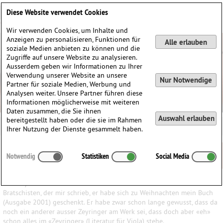
Deutsch
English
0
Diese Website verwendet Cookies
Anmelden / Registrieren
Wir verwenden Cookies, um Inhalte und
Anzeigen zu personalisieren, Funktionen für
Alle erlauben
soziale Medien anbieten zu können und die
Zugriffe auf unsere Website zu analysieren.
Ausserdem geben wir Informationen zu Ihrer
Verwendung unserer Website an unsere
Nur Notwendige
Partner für soziale Medien, Werbung und
Analysen weiter. Unsere Partner führen diese
Informationen möglicherweise mit weiteren
Daten zusammen, die Sie ihnen
Auswahl erlauben
bereitgestellt haben oder die sie im Rahmen
Ihrer Nutzung der Dienste gesammelt haben.
Konrad Ewald
Vorwort zum Buch «Musik für Bratsche» (4.
Notwendig
Statistiken
Social Media
Auflage)
Zu Neujahr 2012 erhielt ich einen lieben Brief eines süddeutschen
Bratschisten, der mir schrieb, er habe sich zu Weihnachten mein Buch
(Ausgabe 2001) geschenkt. Er habe zwar schon lange gewusst, dass da
noch ein anderer ausser Zeyringer am Werk sei, dass doch aber «eh»
schon alles im «Zeyringer» (Literatur für Viola) stehe.