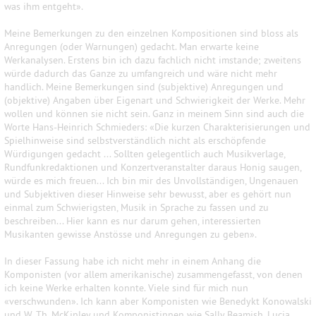
was ihm entgeht».
Meine Bemerkungen zu den einzelnen Kompositionen sind bloss als
Anregungen (oder Warnungen) gedacht. Man erwarte keine
Werkanalysen. Erstens bin ich dazu fachlich nicht imstande; zweitens
würde dadurch das Ganze zu umfangreich und wäre nicht mehr
handlich. Meine Bemerkungen sind (subjektive) Anregungen und
(objektive) Angaben über Eigenart und Schwierigkeit der Werke. Mehr
wollen und können sie nicht sein. Ganz in meinem Sinn sind auch die
Worte Hans-Heinrich Schmieders: «Die kurzen Charakterisierungen und
Spielhinweise sind selbstverständlich nicht als erschöpfende
Würdigungen gedacht ... Sollten gelegentlich auch Musikverlage,
Rundfunkredaktionen und Konzertveranstalter daraus Honig saugen,
würde es mich freuen... Ich bin mir des Unvollständigen, Ungenauen
und Subjektiven dieser Hinweise sehr bewusst, aber es gehört nun
einmal zum Schwierigsten, Musik in Sprache zu fassen und zu
beschreiben... Hier kann es nur darum gehen, interessierten
Musikanten gewisse Anstösse und Anregungen zu geben».
In dieser Fassung habe ich nicht mehr in einem Anhang die
Komponisten (vor allem amerikanische) zusammengefasst, von denen
ich keine Werke erhalten konnte. Viele sind für mich nun
«verschwunden». Ich kann aber Komponisten wie Benedykt Konowalski
und W. Th. McKinley und Komponistinnen wie Sally Beamish, Lucia