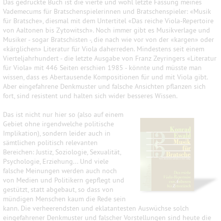
Das gedruckte Buch ist die vierte und wohl letzte Fassung meines
Vademecums für Bratschenspielerinnen und Bratschenspieler: «Musik
für Bratsche», diesmal mit dem Untertitel «Das reiche Viola-Repertoire
von Aaltonen bis Zytowitsch». Noch immer gibt es Musikverlage und
Musiker - sogar Bratschisten -, die nach wie vor von der «kargen» oder
«kärglichen» Literatur für Viola daherreden. Mindestens seit einem
Vierteljahrhundert - die letzte Ausgabe von Franz Zeyringers «Literatur
für Viola» mit 446 Seiten erschien 1985 - könnte und müsste man
wissen, dass es Abertausende Kompositionen für und mit Viola gibt.
Aber eingefahrene Denkmuster und falsche Ansichten pflanzen sich
fort, sind resistent und halten sich wider besseres Wissen.
Das ist nicht nur hier so (also auf einem
Gebiet ohne irgendwelche politische
Implikation), sondern leider auch in
sämtlichen politisch relevanten
Bereichen: Justiz, Soziologie, Sexualität,
Psychologie, Erziehung... Und viele
falsche Meinungen werden auch noch
von Medien und Politikern gepflegt und
gestützt, statt abgebaut, so dass von
mündigen Menschen kaum die Rede sein
kann. Die verheerendsten und eklatantesten Auswüchse solch
eingefahrener Denkmuster und falscher Vorstellungen sind heute die