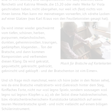
Ronchetti und Katrina Wreede, die 15,20 oder mehr Werke für Viola
geschrieben haben, nicht übergehen, nur weil ich (fast) nichts von
ihnen kenne. Man kann mir meinetwegen vorwerfen, ich «drehe Locken
auf einer Glatze» (was Karl Kraus von den Feuilletonisten gesagt hat).
Da wird immer wieder geschwärmt
vom tiefen, schönen, herben,
purpurnen, melancholischen,
dunklen, geheimnisvollen, traurigen,
gedämpften, klagenden... Ton der
Bratsche, und dann kommen
Komponisten und verfremden
diesen Klang: Da wird gekratzt,
Musik für Bratsche auf Karteikarten
gequietscht, gekreischt, gedrückt,
geknirscht und geklopft - und der Bratschenton ist «im Eimer».
Und ich frage mich manchmal, wenn ich höre (oder in den Noten sehe),
wie da eine Bratsche «malträtiert» wird (Gekreisch hinter dem Steg,
fünffaches Forte, nicht nur «col legno Spiel», sondern sozusagen «col
legno sul legno»-Klopfen u. a.), ob der Solist diese halsbrecherischen,
bzw. «bratschenbrecherischen» Kunststücke tatsächlich auf seiner
teuren Meisterbratsche spielt - und nicht vielleicht auf einem billigen
Schülerinstrument.