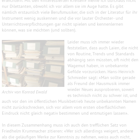
erleichtern. Mit den «interessierten Kreisen» meine ich durchaus nicht
nur Dilettanten, obwohl ich vor allem sie im Auge hatte. Es gibt
nämlich erstaunlich viele Berufsmusiker, die sich in der Literatur für ihr
Instrument wenig auskennen und die vor lauter Orchester- und
Unterrichtsverpflichtungen gar nicht spielen und kennenlernen
können, was sie möchten (und sollten).
Leider muss ich immer wieder
feststellen, dass auch Laien, die nicht
von Routine, Trends und Standards
abhängig sein müssten, oft nicht den
Wagemut haben, in unbekannte
Gefilde vorzurücken. Hans-Heinrich
Schmieder sagt: «Man sollte gerade
als Freund der Hausmusik immer
wieder Neues ausprobieren, soweit
Archiv von Konrad Ewald
es technisch nicht zu schwer ist, und
auch vor den im öffentlichen Musikbetrieb heute unbekannten Namen
nicht zurückschrecken, sich vor allem vom ersten oberflächlichen
Eindruck nicht gleich negativ bestimmen und entmutigen lassen».
In diesem Zusammenhang muss ich auch den trefflichen Satz von
Friedhelm Krummacher zitieren: «Wer sich allerdings weigert, andere
als die geläufigen Werke zur Kenntnis zu nehmen, weiss auch nicht,