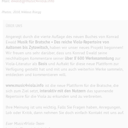
Mail:
ewald
@
music4viola.info
Photos: 2018, Niklaus Rüegg
ÜBER UNS
Angeregt durch die vierte Auflage des neuen Buches von Konrad
Ewald
Musik für Bratsche • Das reiche Viola-Repertoire von
Aaltonen bis Zytowitsch,
haben wir unser neues Projekt begonnen!
Wir freuen uns sehr darüber, dass uns Konrad Ewald seine
reichhaltigen Kommentare seiner
über 8'600 Werkesammlung
zur
Viola-Literatur als
Basis
und Auftakt für diese neue Plattform zur
Verfügung gestellt hat und mit uns auch weiterhin Werke sammeln,
entdecken und kommentieren will.
www.music4viola.info
ist die neue Plattform für die Bratsche, die
sich zum Ziel setzt,
interaktiv mit den Nutzern
das spannende
Repertoire für die Viola zu erkunden und zu verbreiten.
Ihre Meinung ist uns wichtig. Falls Sie Fragen haben, Anregungen,
Lob oder Kritik, dann nehmen Sie doch einfach Kontakt mit uns auf.
Euer Music4Viola-Team