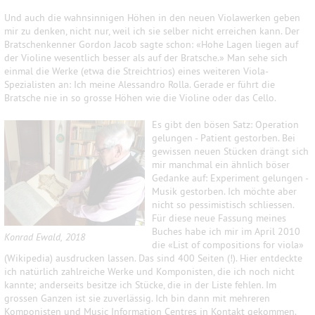
Und auch die wahnsinnigen Höhen in den neuen Violawerken geben
mir zu denken, nicht nur, weil ich sie selber nicht erreichen kann. Der
Bratschenkenner Gordon Jacob sagte schon: «Hohe Lagen liegen auf
der Violine wesentlich besser als auf der Bratsche.» Man sehe sich
einmal die Werke (etwa die Streichtrios) eines weiteren Viola-
Spezialisten an: Ich meine Alessandro Rolla. Gerade er führt die
Bratsche nie in so grosse Höhen wie die Violine oder das Cello.
Es gibt den bösen Satz: Operation
gelungen - Patient gestorben. Bei
gewissen neuen Stücken drängt sich
mir manchmal ein ähnlich böser
Gedanke auf: Experiment gelungen -
Musik gestorben. Ich möchte aber
nicht so pessimistisch schliessen.
Für diese neue Fassung meines
Buches habe ich mir im April 2010
Konrad Ewald, 2018
die «List of compositions for viola»
(Wikipedia) ausdrucken lassen. Das sind 400 Seiten (!). Hier entdeckte
ich natürlich zahlreiche Werke und Komponisten, die ich noch nicht
kannte; anderseits besitze ich Stücke, die in der Liste fehlen. Im
grossen Ganzen ist sie zuverlässig. Ich bin dann mit mehreren
Komponisten und Music Information Centres in Kontakt gekommen.