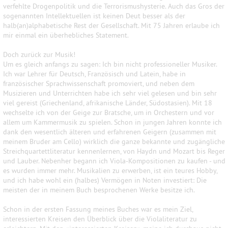
verfehlte Drogenpolitik und die Terrorismushysterie. Auch das Gros der
sogenannten Intellektuellen ist keinen Deut besser als der
halb(an)alphabetische Rest der Gesellschaft. Mit 75 Jahren erlaube ich
mir einmal ein überhebliches Statement.
Doch zurück zur Musik!
Um es gleich anfangs zu sagen: Ich bin nicht professioneller Musiker.
Ich war Lehrer für Deutsch, Französisch und Latein, habe in
französischer Sprachwissenschaft promoviert, und neben dem
Musizieren und Unterrichten habe ich sehr viel gelesen und bin sehr
viel gereist (Griechenland, afrikanische Länder, Südostasien). Mit 18
wechselte ich von der Geige zur Bratsche, um in Orchestern und vor
allem um Kammermusik zu spielen. Schon in jungen Jahren konnte ich
dank den wesentlich älteren und erfahrenen Geigern (zusammen mit
meinem Bruder am Cello) wirklich die ganze bekannte und zugängliche
Streichquartettliteratur kennenlernen, von Haydn und Mozart bis Reger
und Lauber. Nebenher begann ich Viola-Kompositionen zu kaufen - und
es wurden immer mehr. Musikalien zu erwerben, ist ein teures Hobby,
und ich habe wohl ein (halbes) Vermögen in Noten investiert: Die
meisten der in meinem Buch besprochenen Werke besitze ich.
Schon in der ersten Fassung meines Buches war es mein Ziel,
interessierten Kreisen den Überblick über die Violaliteratur zu