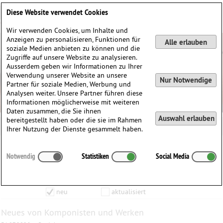
Deutsch
English
0
Diese Website verwendet Cookies
Anmelden / Registrieren
Wir verwenden Cookies, um Inhalte und
Anzeigen zu personalisieren, Funktionen für
Alle erlauben
soziale Medien anbieten zu können und die
Zugriffe auf unsere Website zu analysieren.
Ausserdem geben wir Informationen zu Ihrer
Verwendung unserer Website an unsere
Nur Notwendige
Partner für soziale Medien, Werbung und
Analysen weiter. Unsere Partner führen diese
Informationen möglicherweise mit weiteren
Daten zusammen, die Sie ihnen
Auswahl erlauben
bereitgestellt haben oder die sie im Rahmen
Roger Faedi
Ihrer Nutzung der Dienste gesammelt haben.
Inhalte die vom
bis zum
Notwendig
Statistiken
Social Media
Anzeigen
aktualisiert wurden…
Filtern nach:
Komponist
Werk
Produkt
neu
aktualisiert
Neues von Komponisten und Werken