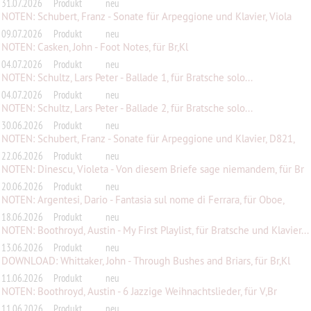
31.07.2026
Produkt
neu
NOTEN: Schubert, Franz - Sonate für Arpeggione und Klavier, Viola
Stimme
09.07.2026
Produkt
neu
NOTEN: Casken, John - Foot Notes, für Br,Kl
04.07.2026
Produkt
neu
NOTEN: Schultz, Lars Peter - Ballade 1, für Bratsche solo...
04.07.2026
Produkt
neu
NOTEN: Schultz, Lars Peter - Ballade 2, für Bratsche solo...
30.06.2026
Produkt
neu
NOTEN: Schubert, Franz - Sonate für Arpeggione und Klavier, D821,
op.p...
22.06.2026
Produkt
neu
NOTEN: Dinescu, Violeta - Von diesem Briefe sage niemandem, für Br
20.06.2026
Produkt
neu
NOTEN: Argentesi, Dario - Fantasia sul nome di Ferrara, für Oboe,
Klar...
18.06.2026
Produkt
neu
NOTEN: Boothroyd, Austin - My First Playlist, für Bratsche und Klavier...
13.06.2026
Produkt
neu
DOWNLOAD: Whittaker, John - Through Bushes and Briars, für Br,Kl
11.06.2026
Produkt
neu
NOTEN: Boothroyd, Austin - 6 Jazzige Weihnachtslieder, für V,Br
11.06.2026
Produkt
neu