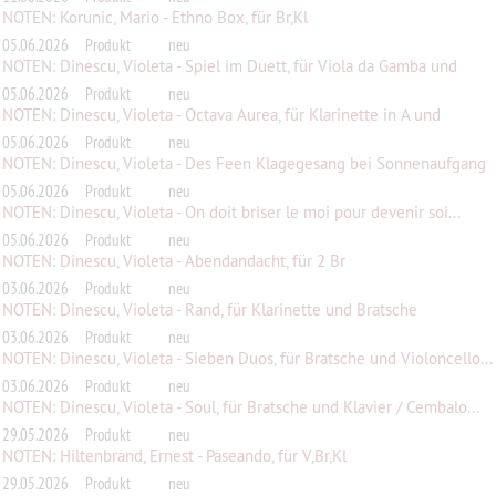
NOTEN: Korunic, Mario - Ethno Box, für Br,Kl
05.06.2026
Produkt
neu
NOTEN: Dinescu, Violeta - Spiel im Duett, für Viola da Gamba und
Violo...
05.06.2026
Produkt
neu
NOTEN: Dinescu, Violeta - Octava Aurea, für Klarinette in A und
Bratsc...
05.06.2026
Produkt
neu
NOTEN: Dinescu, Violeta - Des Feen Klagegesang bei Sonnenaufgang
05.06.2026
Produkt
neu
NOTEN: Dinescu, Violeta - On doit briser le moi pour devenir soi...
05.06.2026
Produkt
neu
NOTEN: Dinescu, Violeta - Abendandacht, für 2 Br
03.06.2026
Produkt
neu
NOTEN: Dinescu, Violeta - Rand, für Klarinette und Bratsche
03.06.2026
Produkt
neu
NOTEN: Dinescu, Violeta - Sieben Duos, für Bratsche und Violoncello...
03.06.2026
Produkt
neu
NOTEN: Dinescu, Violeta - Soul, für Bratsche und Klavier / Cembalo...
29.05.2026
Produkt
neu
NOTEN: Hiltenbrand, Ernest - Paseando, für V,Br,Kl
29.05.2026
Produkt
neu