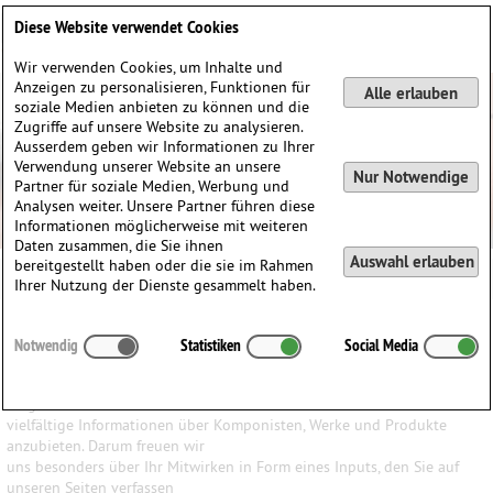
Deutsch
English
0
Diese Website verwendet Cookies
Anmelden / Registrieren
Wir verwenden Cookies, um Inhalte und
Anzeigen zu personalisieren, Funktionen für
Alle erlauben
soziale Medien anbieten zu können und die
Zugriffe auf unsere Website zu analysieren.
Ausserdem geben wir Informationen zu Ihrer
Verwendung unserer Website an unsere
Nur Notwendige
Partner für soziale Medien, Werbung und
Analysen weiter. Unsere Partner führen diese
Informationen möglicherweise mit weiteren
Daten zusammen, die Sie ihnen
Auswahl erlauben
bereitgestellt haben oder die sie im Rahmen
Ihrer Nutzung der Dienste gesammelt haben.
Ihr Input ist uns wichtig
Notwendig
Statistiken
Social Media
Wir haben den Anspruch, den Besuchern unserer Website ein
möglichst breites Wissen und
vielfältige Informationen über Komponisten, Werke und Produkte
anzubieten. Darum freuen wir
uns besonders über Ihr Mitwirken in Form eines Inputs, den Sie auf
unseren Seiten verfassen