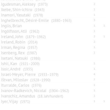
Igudesman, Aleksey
(1973)
2
Ikebe, Shin-ichiro
(1943)
1
Inamori, Yasutaki
(1978)
1
Inghelbrecht, Désiré-Emile
(1880–1965)
3
Inglis, Brian
1
1
Ingólfsson, Atli
(1962)
1
Ireland, John
(1879–1962)
2
1
Ireland, Robin
(2014)
2
Irman, Regina
(1957)
1
Isenberg, Rex
(1987)
1
Isetani, Natsuki
(1986)
Ishii, Kan
(1921–2009)
1
Isoir, André
(1935)
1
Israel-Meyer, Pierre
(1933–1979)
4
Ištvan, Miloslav
(1928–1990)
7
Iturralde, Carlos
(1976)
1
Ivanov-Radkevich, Nicolai
(1904–1962)
1
Ivanschiz, Amandus
(18. Jahrhundert)
1
Iyer, Vijay
(1971)
1
1