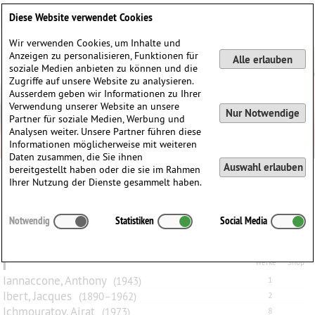
Deutsch
English
0
Diese Website verwendet Cookies
Anmelden / Registrieren
Wir verwenden Cookies, um Inhalte und
Anzeigen zu personalisieren, Funktionen für
Alle erlauben
soziale Medien anbieten zu können und die
Zugriffe auf unsere Website zu analysieren.
Ausserdem geben wir Informationen zu Ihrer
Verwendung unserer Website an unsere
Nur Notwendige
Partner für soziale Medien, Werbung und
Analysen weiter. Unsere Partner führen diese
Informationen möglicherweise mit weiteren
Daten zusammen, die Sie ihnen
Auswahl erlauben
bereitgestellt haben oder die sie im Rahmen
Ihrer Nutzung der Dienste gesammelt haben.
Alle
A
B
C
D
E
F
G
H
I
J
K
L
M
N
O
P
Q
Notwendig
Statistiken
Social Media
R
S
T
U
V
W
X
Y
Z
I
Werke
Shop
Iannaccone, Anthony
(1943)
1
Ibert, Jacques
(1890–1962)
2
Ichmouratov, Airat
(1973)
8