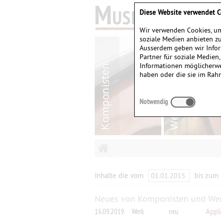
Diese Website verwendet C
Wir verwenden Cookies, um
soziale Medien anbieten zu
Ausserdem geben wir Infor
Partner für soziale Medien
Informationen möglicherwe
haben oder die sie im Rah
Notwendig
Inhalte die vom
bis zum
Neues von Komponisten und We
16.09.2019
Werk
neu
Appl