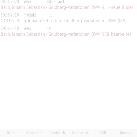
08.06.2020
Werk
aktualisiert
Bach, Johann Sebastian - Goldberg-Variationen, BWV 9... - neue Bilder
30.06.2018
Produkt
neu
NOTEN: Bach, Johann Sebastian - Goldberg-Variationen, BWV 988,
bearbei...
29.06.2018
Werk
neu
Bach, Johann Sebastian - Goldberg-Variationen, BWV 988, bearbeitet
für...
Historie
Newsletter
Persönlich
Impressum
AGB
Kontakt