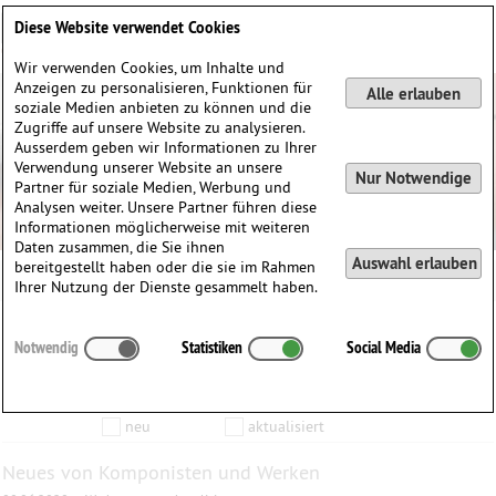
Deutsch
English
0
Diese Website verwendet Cookies
Anmelden / Registrieren
Wir verwenden Cookies, um Inhalte und
Anzeigen zu personalisieren, Funktionen für
Alle erlauben
soziale Medien anbieten zu können und die
Zugriffe auf unsere Website zu analysieren.
Ausserdem geben wir Informationen zu Ihrer
Verwendung unserer Website an unsere
Nur Notwendige
Partner für soziale Medien, Werbung und
Analysen weiter. Unsere Partner führen diese
Informationen möglicherweise mit weiteren
Daten zusammen, die Sie ihnen
Auswahl erlauben
bereitgestellt haben oder die sie im Rahmen
Ihrer Nutzung der Dienste gesammelt haben.
Inhalte die vom
bis zum
Notwendig
Statistiken
Social Media
Anzeigen
aktualisiert wurden…
Filtern nach:
Komponist
Werk
Produkt
neu
aktualisiert
Neues von Komponisten und Werken