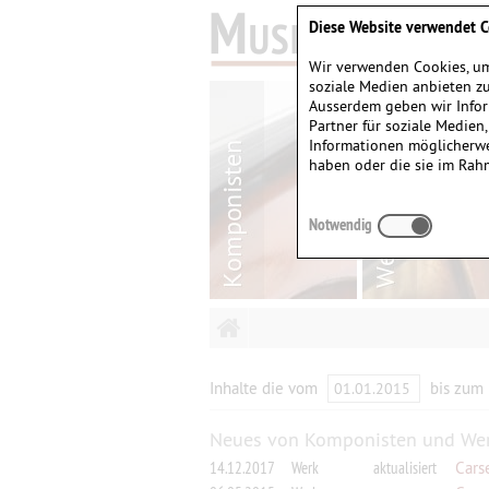
Diese Website verwendet C
Wir verwenden Cookies, um
soziale Medien anbieten zu
Ausserdem geben wir Infor
Partner für soziale Medien
Informationen möglicherwe
haben oder die sie im Rah
Notwendig
Inhalte die vom
bis zum
Neues von Komponisten und We
14.12.2017
Werk
aktualisiert
Carse