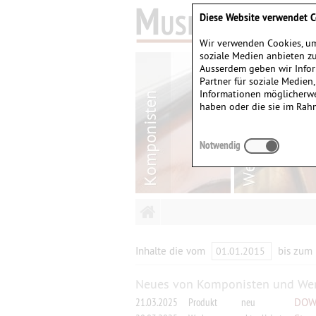
Diese Website verwendet C
Wir verwenden Cookies, um
soziale Medien anbieten zu
Ausserdem geben wir Infor
Partner für soziale Medien
Informationen möglicherwe
haben oder die sie im Rah
Notwendig
Inhalte die vom
bis zum
Neues von Komponisten und We
21.03.2025
Produkt
neu
DOWN