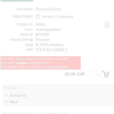
Herausgeber
Bernhard Päuler
Digitale Objekte
Vorwort | Foreword
Erhältlich als
Noten
Status
Herausgegeben
Edition Nr
BP 0698
Ausgabe (Umfang)
Stimmen
Verlag
© 1978 Amadeus
ISMN
979-0-015-06980-2
Um den Shop nutzen zu können, muss Ihr
Browser
Cookies
akzeptieren!
Sie haben das zur Zeit aber ausgeschaltet...
20.00 CHF
Produkt
Komponist
Werk