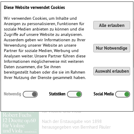
Deutsch
English
0
Diese Website verwendet Cookies
Anmelden / Registrieren
Wir verwenden Cookies, um Inhalte und
Anzeigen zu personalisieren, Funktionen für
Alle erlauben
soziale Medien anbieten zu können und die
Zugriffe auf unsere Website zu analysieren.
Ausserdem geben wir Informationen zu Ihrer
Verwendung unserer Website an unsere
Nur Notwendige
Partner für soziale Medien, Werbung und
Analysen weiter. Unsere Partner führen diese
Informationen möglicherweise mit weiteren
Daten zusammen, die Sie ihnen
Auswahl erlauben
bereitgestellt haben oder die sie im Rahmen
Ihrer Nutzung der Dienste gesammelt haben.
12 Duette op. 60
Notwendig
Statistiken
Social Media
Fuchs, Robert
(1847–1927)
für Violine und Viola
Nach der Erstausgabe von 1898
herausgegeben von Bernhard Päuler