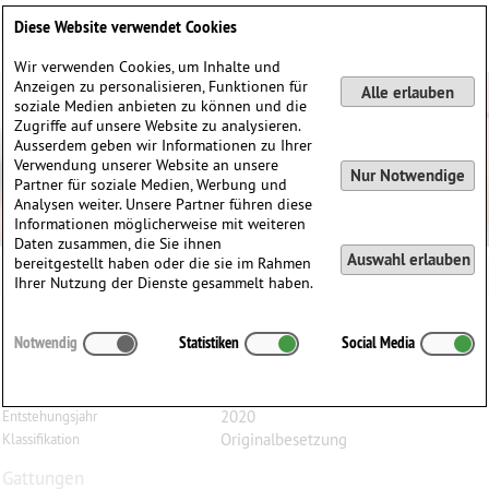
Deutsch
English
0
Diese Website verwendet Cookies
Anmelden / Registrieren
Wir verwenden Cookies, um Inhalte und
Anzeigen zu personalisieren, Funktionen für
Alle erlauben
soziale Medien anbieten zu können und die
Zugriffe auf unsere Website zu analysieren.
Ausserdem geben wir Informationen zu Ihrer
Verwendung unserer Website an unsere
Nur Notwendige
Partner für soziale Medien, Werbung und
Analysen weiter. Unsere Partner führen diese
Informationen möglicherweise mit weiteren
Daten zusammen, die Sie ihnen
Auswahl erlauben
bereitgestellt haben oder die sie im Rahmen
Ihrer Nutzung der Dienste gesammelt haben.
Graham
Waterhouse
(1962)
Notwendig
Statistiken
Social Media
Jota Chormatica, für Bratsche und Klavier
Bratsche, Klavier
Besetzung
2020
Entstehungsjahr
Originalbesetzung
Klassifikation
Gattungen