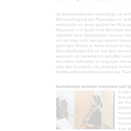
Als Bratschenlehrerin beschäftige ich mic
Berücksichtigung der Physiologie zu spie
entwickelte ich einen geschärften Blick a
Musizieren «im Spiel» sind. Besonders wur
nebenbei auch Geigespielen, bewusst. Nach
mir auf, dass nicht wenige, musisch bega
günstigen Winkel in ihrem Fortschritt re
Beim Nachfragen fiel mir auf, dass die wi
empirisch als systematisch getroffen wurd
die selben Hilfsmittel zu verpassen, die m
über den Grundsatz, «für Anfänger reichen
Nichtbeachten/Nichtbesprechen der Themat
Kontaktstelle zwischen Instrument und Sp
Es gibt
Postula
der Pu
Hilfsmi
histor
benutzt
Instru
Kinn de