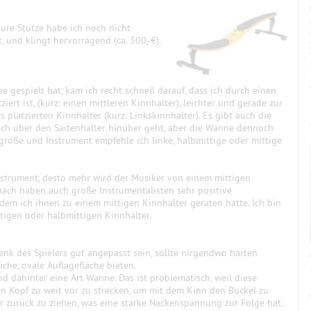
eure Stütze habe ich noch nicht
t, und klingt hervorragend (ca. 300,-€).
e gespielt hat, kam ich recht schnell darauf, dass ich durch einen
iert ist, (kurz: einen mittleren Kinnhalter), leichter und gerade zur
s platzierten Kinnhalter (kurz: Linkskinnhalter). Es gibt auch die
och über den Saitenhalter hinüber geht, aber die Wanne dennoch
größe und Instrument empfehle ich linke, halbmittige oder mittige
Instrument, desto mehr wird der Musiker von einem mittigen
 nach haben auch große Instrumentalisten sehr positive
dem ich ihnen zu einem mittigen Kinnhalter geraten hatte. Ich bin
ttigen oder halbmittigen Kinnhalter.
enk des Spielers gut angepasst sein, sollte nirgendwo harten
che, ovale Auflagefläche bieten.
 dahinter eine Art Wanne. Das ist problematisch, weil diese
den Kopf zu weit vor zu strecken, um mit dem Kinn den Buckel zu
 zurück zu ziehen, was eine starke Nackenspannung zur Folge hat.