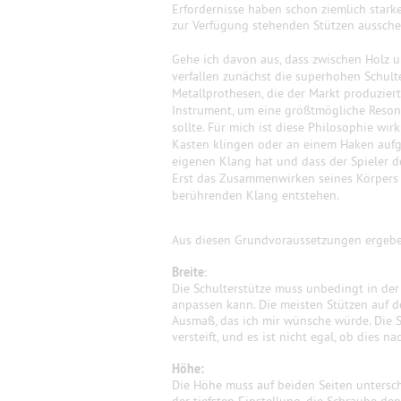
Erfordernisse haben schon ziemlich stark
zur Verfügung stehenden Stützen aussche
Gehe ich davon aus, dass zwischen Holz 
verfallen zunächst die superhohen Schul
Metallprothesen, die der Markt produziert
Instrument, um eine größtmögliche Reson
sollte. Für mich ist diese Philosophie w
Kasten klingen oder an einem Haken aufge
eigenen Klang hat und dass der Spieler 
Erst das Zusammenwirken seines Körpers 
berührenden Klang entstehen.
Aus diesen Grundvoraussetzungen ergeben
Breite
:
Die Schulterstütze muss unbedingt in der 
anpassen kann. Die meisten Stützen auf d
Ausmaß, das ich mir wünsche würde. Die St
versteift, und es ist nicht egal, ob dies na
Höhe:
Die Höhe muss auf beiden Seiten unterschi