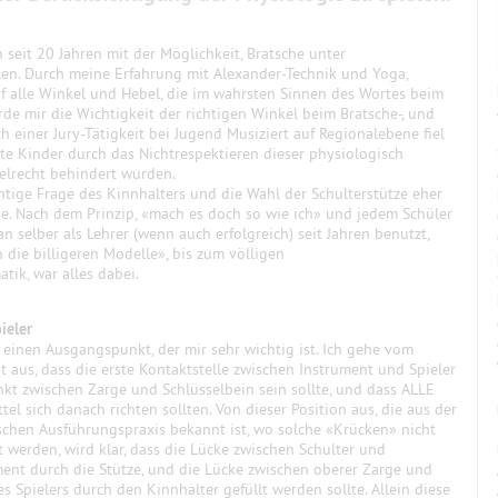
h seit 20 Jahren mit der Möglichkeit, Bratsche unter
len. Durch meine Erfahrung mit Alexander-Technik und Yoga,
uf alle Winkel und Hebel, die im wahrsten Sinnen des Wortes beim
de mir die Wichtigkeit der richtigen Winkel beim Bratsche-, und
 einer Jury-Tätigkeit bei Jugend Musiziert auf Regionalebene fiel
bte Kinder durch das Nichtrespektieren dieser physiologisch
gelrecht behindert wurden.
chtige Frage des Kinnhalters und die Wahl der Schulterstütze eher
e.
Nach dem Prinzip, «mach es doch so wie ich» und jedem Schüler
an selber als Lehrer (wenn auch erfolgreich) seit Jahren benutzt,
 die billigeren Modelle», bis zum völligen
ik, war alles dabei.
ieler
 einen Ausgangspunkt, der mir sehr wichtig ist. Ich gehe vom
t aus, dass die erste Kontaktstelle zwischen Instrument und Spieler
nkt zwischen Zarge und Schlüsselbein sein sollte, und dass ALLE
ttel sich danach richten sollten.
Von dieser Position aus, die aus der
ischen Ausführungspraxis bekannt ist, wo solche «Krücken» nicht
 werden, wird klar, dass die Lücke zwischen Schulter und
ment durch die Stütze, und die Lücke zwischen oberer Zarge und
s Spielers durch den Kinnhalter gefüllt werden sollte. Allein diese