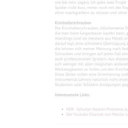
wie bei nein sagen). Ich gebe zwei Finge
Spieler nickt kurz, immer noch mit der Kop
ohne «nachgreifen» zu müssen und ohne d
Kinnhalterschrauben
Die Kinnhalterschrauben, üblicherweise D
die man beim Geigenbauer kaufen kann, g
Allerdings sind sie meistens aus Metall 
darauf legt, eine schnellere Übertragung 
die lohnen sich meiner Meinung nach fast
Schrauben und bringen auf jeden Fall ein
auch professionellen Spielern. Aus diese
sich weniger mit allen möglichen anderen
Werkzeugkasten zu holen, um den Kinnhal
Diese Zeilen sollen eine Orientierung und
Instrumental-Lehrers natürlich nicht erset
Studenten oder Schülern Anregungen ge
Interessannte Links:
NDR - Schulter-Nacken-Probleme du
Der Youtube Channel von Marion L