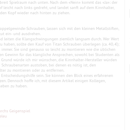
r breit Spielraum nach unten. Nach dem «Nein» kommt das «Ja»: der
f leicht nach links gedreht, und landet sanft auf dem Kinnhalter,
en Kopf wieder nach hinten zu ziehen.
oppelgewinde-Schrauben, lassen sich mit den kleinen Metallstiften,
ut ein- und ausdrehen.
und leiten die Klangschwingungen ziemlich langsam durch. Wer Wert
zu haben, sollte den Kauf von Titan Schrauben überlegen (ca. 40,-€);
 immer. Sie sind genauso so leicht zu montieren wie die üblichen
en Gewinn für das klangliche Ansprechen, sowohl bei Studenten als
m Grund würde ich mir wünschen, die Kinnhalter-Hersteller würden
 Schraubenarten austoben, bei denen es nötig ist, den
ter zu montieren oder zu entfernen.
 Entscheidungshilfe sein. Sie können den Blick eines erfahrenen
zen. Dennoch hoffe ich, mit diesem Artikel einigen Kollegen,
geben zu haben.
rchs Geigenspiel
eleu