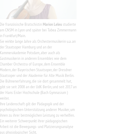
Die französische Bratschistin
Marion Leleu
studierte
am CNSM in Lyon und später bei Tabea Zimmermann
in Frankfurt/Main.
Sie wirkte lange Jahre als Orchestermusikerin u.a. an
der Staatsoper Hamburg und an der
Kammerakademie Potsdam, aber auch als
Gastmusikerin in anderen Ensembles
wie dem
Chamber Orchestra of Europe, dem Ensemble
Modern, der Bayerischen Staatsoper, der Dresdner
Staatsoper und der Akademie für Alte Musik Berlin.
Die Bühnenerfahrung, die sie dort gesammelt hat,
gibt sie seit 2008 an der UdK Berlin, und seit 2017 an
der Hans Eisler Hochschule (Bach Gymnasium )
weiter.
Ihre Leidenschaft gilt der Pädagogik und der
psychologischen Unterstützung anderer Musiker, um
ihnen zu ihrer bestmöglichen Leistung zu verhelfen.
Ein weiterer Schwerpunkt ihrer pädagogischen
Arbeit ist die Bewegungs- und Platzierungsanalyse
aus physiologischer Sicht.