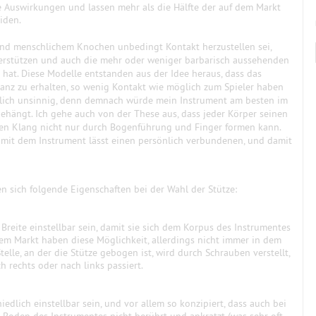
e Auswirkungen und lassen mehr als die Hälfte der auf dem Markt
iden.
und menschlichem Knochen unbedingt Kontakt herzustellen sei,
terstützen und auch die mehr oder weniger barbarisch aussehenden
 hat. Diese Modelle entstanden aus der Idee heraus, dass das
anz zu erhalten, so wenig Kontakt wie möglich zum Spieler haben
irklich unsinnig, denn demnach würde mein Instrument am besten im
hängt. Ich gehe auch von der These aus, dass jeder Körper seinen
den Klang nicht nur durch Bogenführung und Finger formen kann.
mit dem Instrument lässt einen persönlich verbundenen, und damit
 sich folgende Eigenschaften bei der Wahl der Stütze:
Breite einstellbar sein, damit sie sich dem Korpus des Instrumentes
em Markt haben diese Möglichkeit, allerdings nicht immer in dem
elle, an der die Stütze gebogen ist, wird durch Schrauben verstellt,
ch rechts oder nach links passiert.
edlich einstellbar sein, und vor allem so konzipiert, dass auch bei