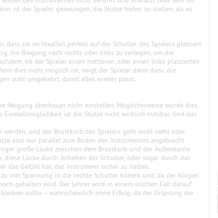
n Boden des Instrumentes nicht berührt und ankratzt (was sehr oft
dann ist der Spieler gezwungen, die Stütze höher zu stellen, als es
dass sie im Idealfall perfekt auf der Schulter des Spielers platziert
ig, die Biegung nach rechts oder links zu verlegen, um die
achdem, ob der Spieler einen mittleren, oder einen links platzierten
enn dies nicht möglich ist, neigt der Spieler dann dazu, die
gen statt umgekehrt, damit alles wieder passt.
 die Neigung überhaupt nicht einstellen. Möglicherweise würde dies
Einstellmöglichkeit ist die Stütze nicht wirklich nutzbar. Und das
 werden, und der Brustkorb des Spielers geht wohl mehr oder
ütze also nur parallel zum Boden des Instrumentes angebracht
eniger große Lücke zwischen dem Brustkorb und der Außenkante
n, diese Lücke durch Anheben der Schulter, oder sogar durch das
er das Gefühl hat, das Instrument sicher zu halten.
s zu viel Spannung in die rechte Schulter kommt und, da der Körper
hoch gehalten wird. Der Lehrer wird in einem solchen Fall darauf
 bleiben sollte – wahrscheinlich ohne Erfolg, da der Ursprung der