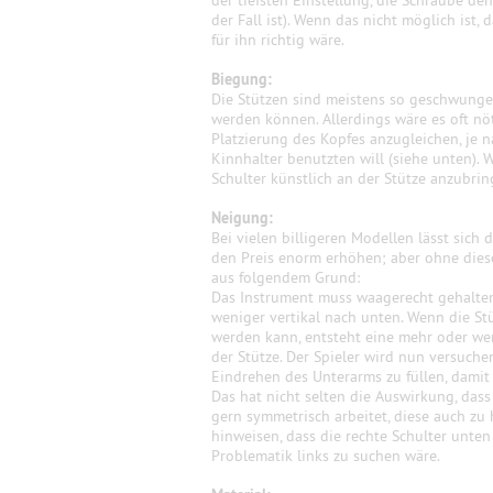
der tiefsten Einstellung, die Schraube de
der Fall ist). Wenn das nicht möglich ist, 
für ihn richtig wäre.
Biegung:
Die Stützen sind meistens so geschwungen, 
werden können. Allerdings wäre es oft nöt
Platzierung des Kopfes anzugleichen, je n
Kinnhalter benutzten will (siehe unten). W
Schulter künstlich an der Stütze anzubrin
Neigung:
Bei vielen billigeren Modellen lässt sich
den Preis enorm erhöhen; aber ohne diese 
aus folgendem Grund:
Das Instrument muss waagerecht gehalten
weniger vertikal nach unten. Wenn die St
werden kann, entsteht eine mehr oder w
der Stütze. Der Spieler wird nun versuche
Eindrehen des Unterarms zu füllen, damit 
Das hat nicht selten die Auswirkung, das
gern symmetrisch arbeitet, diese auch zu 
hinweisen, dass die rechte Schulter unten
Problematik links zu suchen wäre.