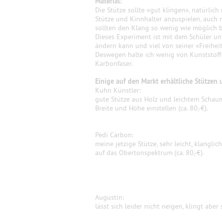
Material:
Die Stütze sollte «gut klingen», natürlich
Stütze und Kinnhalter anzuspielen, auch nu
sollten den Klang so wenig wie möglich b
Dieses Experiment ist mit dem Schüler unb
ändern kann und viel von seiner «Freiheit
Deswegen halte ich wenig von Kunststoff-
Karbonfaser.
Einige auf den Markt erhältliche Stützen 
Kuhn Künstler:
gute Stütze aus Holz und leichtem Schaums
Breite und Höhe einstellen (ca. 80,-€).
Pedi Carbon:
meine jetzige Stütze, sehr leicht, klangl
auf das Obertonspektrum (ca. 80,-€).
Augustin:
lässt sich leider nicht neigen, klingt aber 