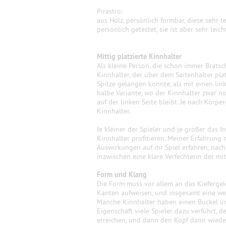
Pirastro:
aus Holz, persönlich formbar, diese sehr t
persönlich getestet, sie ist aber sehr leich
Mittig platzierte Kinnhalter
Als kleine Person, die schon immer Bratsch
Kinnhalter, der über dem Saitenhalter platz
Spitze gelangen konnte, als mit einen link
halbe Variante, wo der Kinnhalter zwar n
auf der linken Seite bleibt.
Je nach Körper
Kinnhalter.
Je kleiner der Spieler und je größer das 
Kinnhalter profitieren. Meiner Erfahrung
Auswirkungen auf ihr Spiel erfahren, nach
inzwischen eine klare Verfechterin der mi
Form und Klang
Die Form muss vor allem an das Kiefergel
Kanten aufweisen, und insgesamt eine wei
Manche Kinnhalter haben einen Buckel und
Eigenschaft viele Spieler dazu verführt, 
erreichen, und dann den Kopf dann wieder