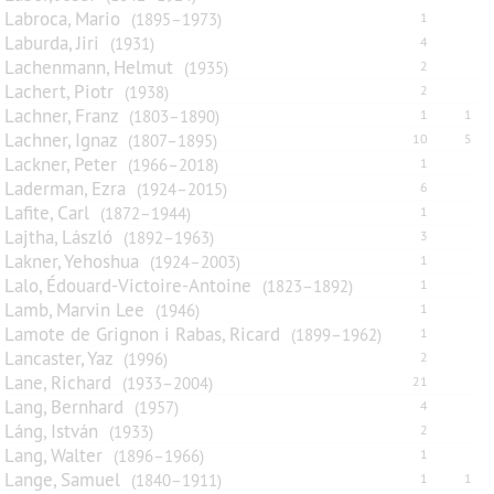
Labroca, Mario
(1895–1973)
1
Laburda, Jiri
(1931)
4
Lachenmann, Helmut
(1935)
2
Lachert, Piotr
(1938)
2
Lachner, Franz
(1803–1890)
1
1
Lachner, Ignaz
(1807–1895)
10
5
Lackner, Peter
(1966–2018)
1
Laderman, Ezra
(1924–2015)
6
Lafite, Carl
(1872–1944)
1
Lajtha, László
(1892–1963)
3
Lakner, Yehoshua
(1924–2003)
1
Lalo, Édouard-Victoire-Antoine
(1823–1892)
1
Lamb, Marvin Lee
(1946)
1
Lamote de Grignon i Rabas, Ricard
(1899–1962)
1
Lancaster, Yaz
(1996)
2
Lane, Richard
(1933–2004)
21
Lang, Bernhard
(1957)
4
Láng, István
(1933)
2
Lang, Walter
(1896–1966)
1
Lange, Samuel
(1840–1911)
1
1