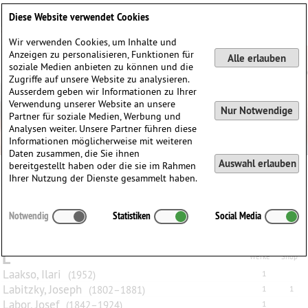
Deutsch
English
0
Diese Website verwendet Cookies
Anmelden / Registrieren
Wir verwenden Cookies, um Inhalte und
Anzeigen zu personalisieren, Funktionen für
Alle erlauben
soziale Medien anbieten zu können und die
Zugriffe auf unsere Website zu analysieren.
Ausserdem geben wir Informationen zu Ihrer
Verwendung unserer Website an unsere
Nur Notwendige
Partner für soziale Medien, Werbung und
Analysen weiter. Unsere Partner führen diese
Informationen möglicherweise mit weiteren
Daten zusammen, die Sie ihnen
Auswahl erlauben
bereitgestellt haben oder die sie im Rahmen
Ihrer Nutzung der Dienste gesammelt haben.
Alle
A
B
C
D
E
F
G
H
I
J
K
L
M
N
O
P
Q
Notwendig
Statistiken
Social Media
R
S
T
U
V
W
X
Y
Z
L
Werke
Shop
Laakso, Ilari
(1952)
1
Labitzky, Joseph
(1802–1881)
1
1
Labor, Josef
(1842–1924)
1