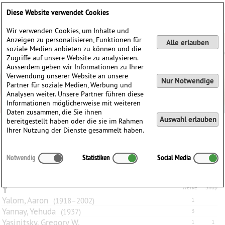
Deutsch
English
0
Diese Website verwendet Cookies
Anmelden / Registrieren
Wir verwenden Cookies, um Inhalte und
Anzeigen zu personalisieren, Funktionen für
Alle erlauben
soziale Medien anbieten zu können und die
Zugriffe auf unsere Website zu analysieren.
Ausserdem geben wir Informationen zu Ihrer
Verwendung unserer Website an unsere
Nur Notwendige
Partner für soziale Medien, Werbung und
Analysen weiter. Unsere Partner führen diese
Informationen möglicherweise mit weiteren
Daten zusammen, die Sie ihnen
Auswahl erlauben
bereitgestellt haben oder die sie im Rahmen
Ihrer Nutzung der Dienste gesammelt haben.
Alle
A
B
C
D
E
F
G
H
I
J
K
L
M
N
O
P
Q
Notwendig
Statistiken
Social Media
R
S
T
U
V
W
X
Y
Z
Y
Werke
Shop
Yalom, Aaron
(1918–2002)
1
Yannay, Yehuda
(1937)
3
Yasinitsky, Gregory W.
1
1