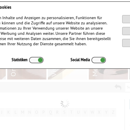
Anmelden / Registrieren
ookies
 Inhalte und Anzeigen zu personalisieren, Funktionen für
 können und die Zugriffe auf unsere Website zu analysieren.
mationen zu Ihrer Verwendung unserer Website an unsere
, Werbung und Analysen weiter. Unsere Partner führen diese
ise mit weiteren Daten zusammen, die Sie ihnen bereitgestellt
men Ihrer Nutzung der Dienste gesammelt haben.
Statistiken
Social Media
Su
J
K
L
M
N
O
P
Q
R
S
T
U
V
W
X
Y
Z