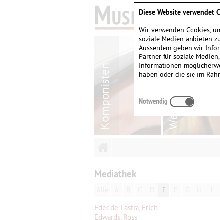
Diese Website verwendet C
Wir verwenden Cookies, um
soziale Medien anbieten zu
Ausserdem geben wir Infor
Partner für soziale Medien
Informationen möglicherwe
haben oder die sie im Rah
Notwendig
Mediathek
Alle
A
B
C
D
E
F
G
H
I
Eder de Lastra, Erich
Edwards, Ross