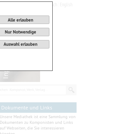
Deutsch
English
0
Warenkorb
Alle erlauben
Nur Notwendige
Auswahl erlauben
chen: Komponist, Werk, Verlag...
Dokumente und Links
Unsere Mediathek ist eine Sammlung von
Dokumenten zu Komponisten und Links
auf Webseiten, die Sie interessieren
könnten.