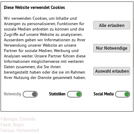
Deutsch
English
0
Diese Website verwendet Cookies
Anmelden / Registrieren
Wir verwenden Cookies, um Inhalte und
Anzeigen zu personalisieren, Funktionen für
Alle erlauben
soziale Medien anbieten zu können und die
Zugriffe auf unsere Website zu analysieren.
Ausserdem geben wir Informationen zu Ihrer
Verwendung unserer Website an unsere
Nur Notwendige
Partner für soziale Medien, Werbung und
Analysen weiter. Unsere Partner führen diese
Informationen möglicherweise mit weiteren
Daten zusammen, die Sie ihnen
Auswahl erlauben
bereitgestellt haben oder die sie im Rahmen
Ihrer Nutzung der Dienste gesammelt haben.
Mediathek
Notwendig
Statistiken
Social Media
Alle
A
B
C
D
E
F
G
H
I
J
K
L
M
N
O
P
Q
R
S
T
U
V
W
X
Y
Z
Fábregas, Elisenda
Faedi, Roger
Fairouz, Mohammed