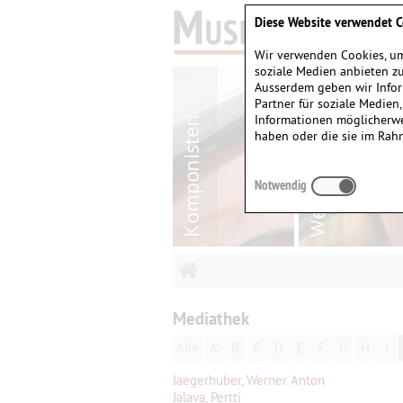
Diese Website verwendet C
Wir verwenden Cookies, um
soziale Medien anbieten zu
Ausserdem geben wir Infor
Partner für soziale Medien
Informationen möglicherwe
haben oder die sie im Rah
Notwendig
Mediathek
Alle
A
B
C
D
E
F
G
H
I
Jaegerhuber, Werner Anton
Jalava, Pertti