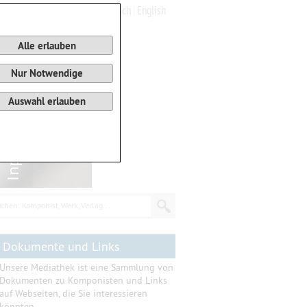
Deutsch
English
0
Warenkorb
Alle erlauben
Nur Notwendige
Auswahl erlauben
chen: Komponist, Werk, Verlag...
Dokumente und Links
Unsere Mediathek ist eine Sammlung von
Dokumenten zu Komponisten und Links
auf Webseiten, die Sie interessieren
könnten.