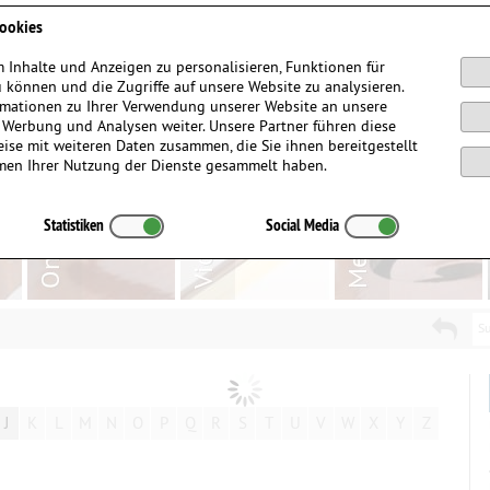
Anmelden / Registrieren
ookies
 Inhalte und Anzeigen zu personalisieren, Funktionen für
 können und die Zugriffe auf unsere Website zu analysieren.
mationen zu Ihrer Verwendung unserer Website an unsere
, Werbung und Analysen weiter. Unsere Partner führen diese
ise mit weiteren Daten zusammen, die Sie ihnen bereitgestellt
men Ihrer Nutzung der Dienste gesammelt haben.
Statistiken
Social Media
Su
J
K
L
M
N
O
P
Q
R
S
T
U
V
W
X
Y
Z