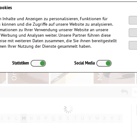
Anmelden / Registrieren
ookies
 Inhalte und Anzeigen zu personalisieren, Funktionen für
 können und die Zugriffe auf unsere Website zu analysieren.
mationen zu Ihrer Verwendung unserer Website an unsere
, Werbung und Analysen weiter. Unsere Partner führen diese
ise mit weiteren Daten zusammen, die Sie ihnen bereitgestellt
men Ihrer Nutzung der Dienste gesammelt haben.
Statistiken
Social Media
Su
J
K
L
M
N
O
P
Q
R
S
T
U
V
W
X
Y
Z