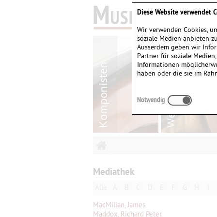
Diese Website verwendet C
Wir verwenden Cookies, um
soziale Medien anbieten zu
Ausserdem geben wir Infor
Partner für soziale Medien
Informationen möglicherwe
haben oder die sie im Rah
Notwendig
Mediathek
Alle
A
B
C
D
E
F
G
H
I
MacMillan, James
Maddox, Richard Peter