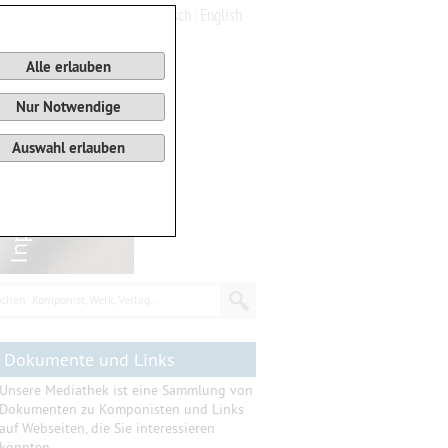
Deutsch
English
0
Warenkorb
Alle erlauben
Nur Notwendige
Auswahl erlauben
chen: Komponist, Werk, Verlag...
Dokumente und Links
Unsere Mediathek ist eine Sammlung von
Dokumenten zu Komponisten und Links
auf Webseiten, die Sie interessieren
könnten.