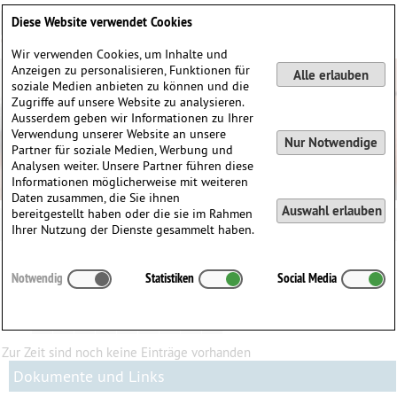
Deutsch
English
0
Diese Website verwendet Cookies
Anmelden / Registrieren
Wir verwenden Cookies, um Inhalte und
Anzeigen zu personalisieren, Funktionen für
Alle erlauben
soziale Medien anbieten zu können und die
Zugriffe auf unsere Website zu analysieren.
Ausserdem geben wir Informationen zu Ihrer
Verwendung unserer Website an unsere
Nur Notwendige
Partner für soziale Medien, Werbung und
Analysen weiter. Unsere Partner führen diese
Informationen möglicherweise mit weiteren
Daten zusammen, die Sie ihnen
Auswahl erlauben
bereitgestellt haben oder die sie im Rahmen
Ihrer Nutzung der Dienste gesammelt haben.
Mediathek
Notwendig
Statistiken
Social Media
Alle
A
B
C
D
E
F
G
H
I
J
K
L
M
N
O
P
Q
R
S
T
U
V
W
X
Y
Z
Zur Zeit sind noch keine Einträge vorhanden
Dokumente und Links