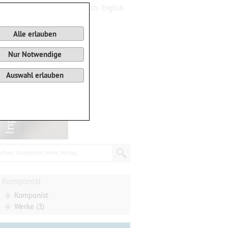
Deutsch
English
0
Warenkorb
Alle erlauben
Nur Notwendige
Auswahl erlauben
chen: Komponist, Werk, Verlag...
Komponist
Komponist
Werke (3)