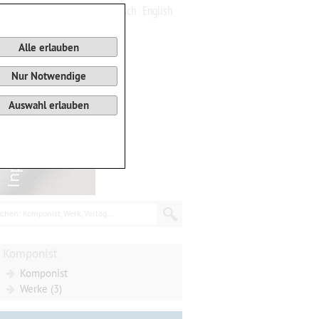
Deutsch
English
0
Warenkorb
Alle erlauben
Nur Notwendige
Auswahl erlauben
chen: Komponist, Werk, Verlag...
Komponist
Komponist
Werke (3)