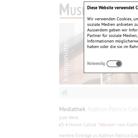
Diese Website verwendet C
Wir verwenden Cookies, um
soziale Medien anbieten zu
Ausserdem geben wir Infor
Partner für soziale Medien
Informationen möglicherwe
haben oder die sie im Rah
Notwendig
Mediathek
Kathryn Patricia Cob
zum Werk
A Home Called "Wander" von Kathr
weitere Einträge zu Kathryn Patricia Cob