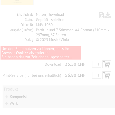
Erhältlich als
Noten, Download
Status
Geprüft - spielbar
Edition Nr
M4V-1060
Ausgabe (Umfang)
Partitur und 7 Stimmen, A4-Format (210mm x
297mm), 67 Seiten
Verlag
© 2023 Music4Viola
Um den Shop nutzen zu können, muss Ihr
Browser
Cookies
akzeptieren!
Sie haben das zur Zeit aber ausgeschaltet...
35.50 CHF
Download
56.80 CHF
Print-Service (nur bei uns erhältlich)
Produkt
Komponist
Werk