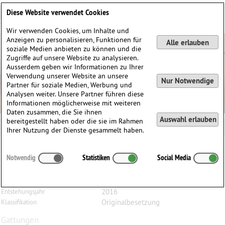
Deutsch
English
0
Diese Website verwendet Cookies
Anmelden / Registrieren
Wir verwenden Cookies, um Inhalte und
Anzeigen zu personalisieren, Funktionen für
Alle erlauben
soziale Medien anbieten zu können und die
Zugriffe auf unsere Website zu analysieren.
Ausserdem geben wir Informationen zu Ihrer
Verwendung unserer Website an unsere
Nur Notwendige
Partner für soziale Medien, Werbung und
Analysen weiter. Unsere Partner führen diese
Informationen möglicherweise mit weiteren
Daten zusammen, die Sie ihnen
Auswahl erlauben
bereitgestellt haben oder die sie im Rahmen
Ihrer Nutzung der Dienste gesammelt haben.
Uwe
Scheer
(1974)
Notwendig
Statistiken
Social Media
Concertino, für Bratsche und Streichorchester
Bratsche, Streichorchester
Besetzung
2016
Entstehungsjahr
Originalbesetzung
Klassifikation
Gattungen