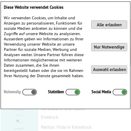
Deutsch
English
0
Diese Website verwendet Cookies
Anmelden / Registrieren
Wir verwenden Cookies, um Inhalte und
Anzeigen zu personalisieren, Funktionen für
Alle erlauben
soziale Medien anbieten zu können und die
Zugriffe auf unsere Website zu analysieren.
Ausserdem geben wir Informationen zu Ihrer
Verwendung unserer Website an unsere
Nur Notwendige
Partner für soziale Medien, Werbung und
Analysen weiter. Unsere Partner führen diese
Informationen möglicherweise mit weiteren
Daten zusammen, die Sie ihnen
Auswahl erlauben
bereitgestellt haben oder die sie im Rahmen
Benjamin Frankel
Ihrer Nutzung der Dienste gesammelt haben.
Six Waltzes
Notwendig
Statistiken
Social Media
Boothroyd, Austin
(1959)
für Bratsche und Klavier
Erstdruck
Partitur: Viola in Kleindruck