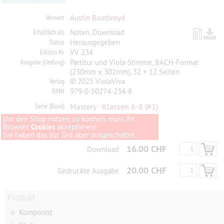
Vorwort
Austin Boothroyd
Erhältlich als
Noten, Download
Status
Herausgegeben
Edition Nr
VV 234
Ausgabe (Umfang)
Partitur und Viola-Stimme, BACH-Format
(230mm x 302mm), 32 + 12 Seiten
Verlag
© 2025 ViolaViva
ISMN
979-0-50274-234-8
Serie (Band)
Mastery · Klassen 6-8
(#1)
Um den Shop nutzen zu können, muss Ihr
Browser
Cookies
akzeptieren!
Sie haben das zur Zeit aber ausgeschaltet...
16.00 CHF
Download
20.00 CHF
Gedruckte Ausgabe
Produkt
Komponist