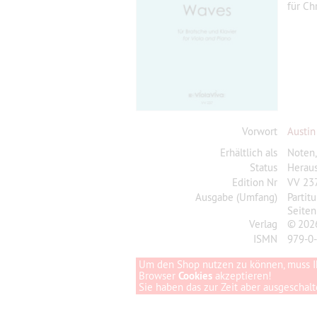
für Ch
Vorwort
Austin
Erhältlich als
Noten
Status
Herau
Edition Nr
VV 23
Ausgabe (Umfang)
Partit
Seiten
Verlag
© 2026
ISMN
979-0
Um den Shop nutzen zu können, muss I
Browser
Cookies
akzeptieren!
Sie haben das zur Zeit aber ausgeschalte