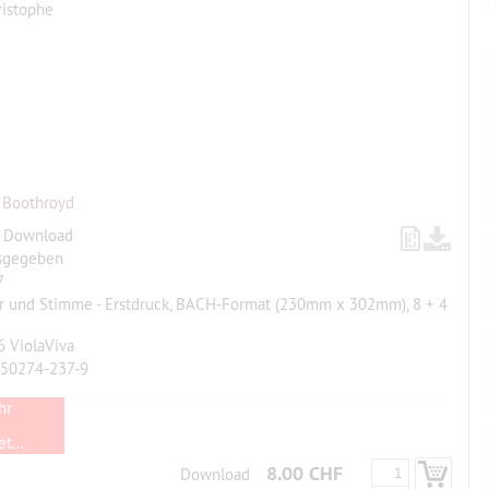
ristophe
 Boothroyd
, Download
sgegeben
7
ur und Stimme - Erstdruck, BACH-Format (230mm x 302mm), 8 + 4
 ViolaViva
-50274-237-9
hr
t...
8.00 CHF
Download