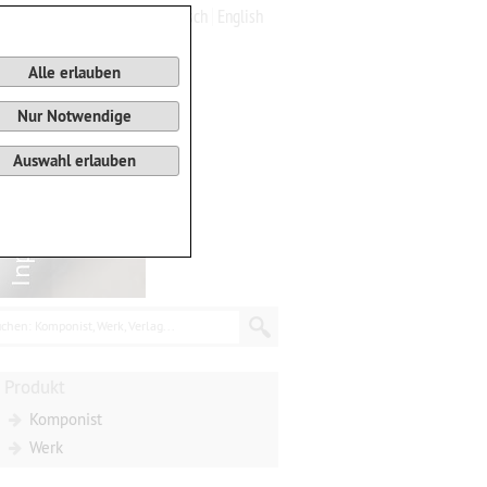
Deutsch
English
0
Warenkorb
Alle erlauben
Nur Notwendige
Auswahl erlauben
chen: Komponist, Werk, Verlag...
Produkt
Komponist
Werk