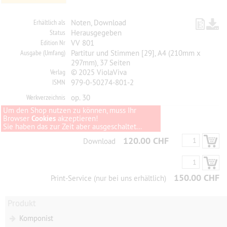
Erhältlich als
Noten, Download
Status
Herausgegeben
Edition Nr
VV 801
Ausgabe (Umfang)
Partitur und Stimmen [29], A4 (210mm x
297mm), 37 Seiten
Verlag
© 2025 ViolaViva
ISMN
979-0-50274-801-2
Werkverzeichnis
op. 30
Um den Shop nutzen zu können, muss Ihr
Browser
Cookies
akzeptieren!
Sie haben das zur Zeit aber ausgeschaltet...
120.00 CHF
Download
150.00 CHF
Print-Service (nur bei uns erhältlich)
Produkt
Komponist