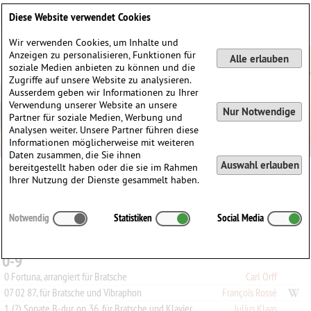
Deutsch
English
0
Diese Website verwendet Cookies
Anmelden / Registrieren
Wir verwenden Cookies, um Inhalte und
Anzeigen zu personalisieren, Funktionen für
Alle erlauben
soziale Medien anbieten zu können und die
Zugriffe auf unsere Website zu analysieren.
Ausserdem geben wir Informationen zu Ihrer
Verwendung unserer Website an unsere
Nur Notwendige
Partner für soziale Medien, Werbung und
Analysen weiter. Unsere Partner führen diese
Informationen möglicherweise mit weiteren
Daten zusammen, die Sie ihnen
Auswahl erlauben
bereitgestellt haben oder die sie im Rahmen
Ihrer Nutzung der Dienste gesammelt haben.
Alle
A
B
C
D
E
F
G
H
I
J
K
L
M
N
O
P
Q
Notwendig
Statistiken
Social Media
R
S
T
U
V
W
X
Y
Z
0-9
0-9
0 Fortuna, arrangiert für Bratsche
Carl Orff
07 02 87, für Bratsche und Vibraphon
François Rossé
1. (?) Sonate B-dur, op. 36, für Bratsche und Klavier
Julius Klaas