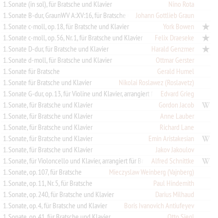
1. Sonate (in sol), für Bratsche und Klavier
Nino Rota
1. Sonate B-dur, GraunWV A:XV:16, für Bratsche und Cembalo (Klavier)
Johann Gottlieb Graun
1. Sonate c-moll, op. 18, für Bratsche und Klavier
York Bowen
1. Sonate c-moll, op. 56, Nr. 1, für Bratsche und Klavier
Felix Draeseke
1. Sonate D-dur, für Bratsche und Klavier
Harald Genzmer
1. Sonate d-moll, für Bratsche und Klavier
Ottmar Gerster
1. Sonate für Bratsche
Gerald Humel
1. Sonate für Bratsche und Klavier
Nikolai Roslawez (Roslavetz)
Edvard Grieg
1. Sonate G-dur, op. 13, für Violine und Klavier, arrangiert für Bratsche und Klavier
1. Sonate, für Bratsche und Klavier
Gordon Jacob
1. Sonate, für Bratsche und Klavier
Anne Lauber
1. Sonate, für Bratsche und Klavier
Richard Lane
1. Sonate, für Bratsche und Klavier
Emin Aristakesian
1. Sonate, für Bratsche und Klavier
Jakov Jakoulov
Alfred Schnittke
1. Sonate, für Violoncello und Klavier, arrangiert für Bratsche und Streicher
1. Sonate, op. 107, für Bratsche
Mieczyslaw Weinberg (Vajnberg)
1. Sonate, op. 11, Nr. 5, für Bratsche
Paul Hindemith
1. Sonate, op. 240, für Bratsche und Klavier
Darius Milhaud
1. Sonate, op. 4, für Bratsche und Klavier
Boris Ivanovich Antiufeyev
1. Sonate, op. 41, für Bratsche und Klavier
Otto Siegl