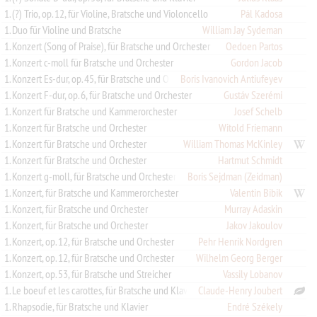
1. (?) Trio, op. 12, für Violine, Bratsche und Violoncello
Pál Kadosa
1. Duo für Violine und Bratsche
William Jay Sydeman
1. Konzert (Song of Praise), für Bratsche und Orchester
Oedoen Partos
1. Konzert c-moll für Bratsche und Orchester
Gordon Jacob
1. Konzert Es-dur, op. 45, für Bratsche und Orchester
Boris Ivanovich Antiufeyev
1. Konzert F-dur, op. 6, für Bratsche und Orchester
Gustáv Szerémi
1. Konzert für Bratsche und Kammerorchester
Josef Schelb
1. Konzert für Bratsche und Orchester
Witold Friemann
1. Konzert für Bratsche und Orchester
William Thomas McKinley
1. Konzert für Bratsche und Orchester
Hartmut Schmidt
1. Konzert g-moll, für Bratsche und Orchester
Boris Sejdman (Zeidman)
1. Konzert, für Bratsche und Kammerorchester
Valentin Bibik
1. Konzert, für Bratsche und Orchester
Murray Adaskin
1. Konzert, für Bratsche und Orchester
Jakov Jakoulov
1. Konzert, op. 12, für Bratsche und Orchester
Pehr Henrik Nordgren
1. Konzert, op. 12, für Bratsche und Orchester
Wilhelm Georg Berger
1. Konzert, op. 53, für Bratsche und Streicher
Vassily Lobanov
1. Le boeuf et les carottes, für Bratsche und Klavier
Claude-Henry Joubert
1. Rhapsodie, für Bratsche und Klavier
Endré Székely