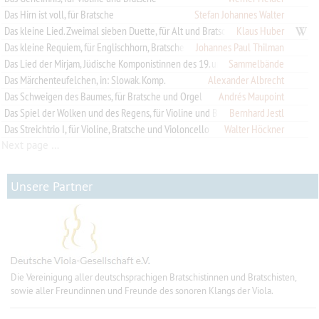
Das Hirn ist voll, für Bratsche
Stefan Johannes Walter
Das kleine Lied. Zweimal sieben Duette, für Alt und Bratsche
Klaus Huber
Das kleine Requiem, für Englischhorn, Bratsche und Klavier
Johannes Paul Thilman
Sammelbände
Das Lied der Mirjam, Jüdische Komponistinnen des 19. und 20. Jahrhunderts
Das Märchenteufelchen, in: Slowak. Komp.
Alexander Albrecht
Das Schweigen des Baumes, für Bratsche und Orgel
Andrés Maupoint
Das Spiel der Wolken und des Regens, für Violine und Bratsche
Bernhard Jestl
Das Streichtrio I, für Violine, Bratsche und Violoncello
Walter Höckner
Next page …
Unsere Partner
Die Vereinigung aller deutschsprachigen Bratschistinnen und Bratschisten,
sowie aller Freundinnen und Freunde des sonoren Klangs der Viola.