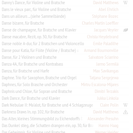
Danny's Dance, für Violine und Bratsche
David Matthews
Dans le vieux parc, für Violine und Bratsche
Abel Ehrlich
Dans un ailleurs ... (siehe Sammelbände)
Stéphane Bozec
Danse bizarre, für Bratsche
Charles Martin Loeffler
Danse de champagne, für Bratsche und Klavier
Jacques Veyrier
Danse macabre, Rezit, op. 30, für Bratsche
Christa Heydebrand
Danse noble A-dur, für 2 Bratschen und Violoncello
Emile Paladilhe
Danse pour Katia, für Flöte (Violine / Bratsche) und Klavier
Armand Bournonville
Danse, für 2 Violinen und Bratsche
Salvatore Sciarrino
Danza 4A, für Bratsche und Kontrabass
Jarmo Sermilä
Danza, für Bratsche und Harfe
Max Savikangas
Daphne. Trio für Saxophon, Bratsche und Orgel
Tatjana Sergejewa
Daphnes, für Solo Brasche und Orchester
Mirtru Escalona-Mijares
Daphnis und Chloe, für Sopran und Bratsche
Dimitri Terzakis
Dark Dance, für Bratsche und Klavier
Jukka Linkola
Dark Nebulae II: Ma'alot, für Bratsche und 4 Schlagzeuge
Claire Polin
Darkness Draws In, op. 102, für Bratsche
David Matthews
Alexander Presuhn
Das Alter, kleines Stimmungsbild zu Eichendorffs Dichtung, B-dur, für Bratsche und Klavier
Hanno Haag
Das Dunkel stieg, die Schatten drangen ein, op. 30, für Bratsche und Violoncello
Das Geheimnis, für Violine und Bratsche
Werner Heider