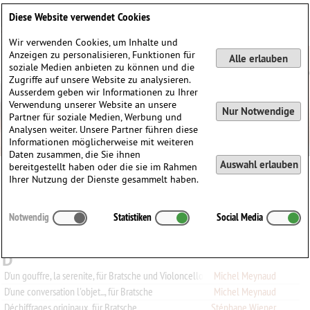
Deutsch
English
0
Diese Website verwendet Cookies
Anmelden / Registrieren
Wir verwenden Cookies, um Inhalte und
Anzeigen zu personalisieren, Funktionen für
Alle erlauben
soziale Medien anbieten zu können und die
Zugriffe auf unsere Website zu analysieren.
Ausserdem geben wir Informationen zu Ihrer
Verwendung unserer Website an unsere
Nur Notwendige
Partner für soziale Medien, Werbung und
Analysen weiter. Unsere Partner führen diese
Informationen möglicherweise mit weiteren
Daten zusammen, die Sie ihnen
Auswahl erlauben
bereitgestellt haben oder die sie im Rahmen
Ihrer Nutzung der Dienste gesammelt haben.
Alle
A
B
C
D
E
F
G
H
I
J
K
L
M
N
O
P
Q
Notwendig
Statistiken
Social Media
R
S
T
U
V
W
X
Y
Z
0-9
D
D'un gouffre, la serenite, für Bratsche und Violoncello
Michel Meynaud
D'une conversation l'objet..., für Bratsche
Michel Meynaud
Déchiffrages originaux, für Bratsche
Stéphane Wiener