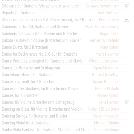
Dédicace, für Bratsche, Vibraphone, Klavier und Kontrabass
Gustavo Beytelmann
départs, für Bratsche
Joel Hoffman
Désaccord (in memoriam B. A. Zimmermann), für 2 Bratschen
Peter Eötvös
Dämmerung, für Alt, Bratsche und Klavier
Hans-Hermann Kurig
Dämmerungen, op. 78, für Violine und Bratsche
Roger Faedi
Dakota Fantasy, für Violine (Bratsche) und Klavier
Bernard Whitefield
Dance Duets, für 2 Bratschen
Mary Cohen
Dance for Deliverance No. 2, C-dur, für Bratsche
Maria Newman
Dance Preludes, arrangiert für Bratsche und Klavier
Witold Lutoslawski
Dance, für Bratsche und Schlagzeug
Tigran Mansurian
Dancedancedance, für Bratsche
Becky Llewellyn
Dances in g-moll, für 2 Bratschen
Sharon Ruchman
Dances of the Shadows, für Bratsche und Klavier
Pēteris Plakidis
Dances, für 2 Bratschen
Warren Cytron
Dances, für Violine, Bratsche und Schlagzeug
Jens Hanson
Dancing on Glass, für Violine, Bratsche und Violoncello
Victoria Ellen Bond
Dancing Strings, für Bratsche und Klavier
Marjan Mozetich
Dancing Viola! für 4 Bratschen
Michael Kimber
Danke Viola. Fantasie, für Bratsche, Streicher und Glockenspiel
Franz Zeyringer