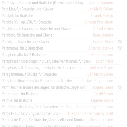
Paródia, für Stimme und Bratsche (Klavier und Schlagzeug ad lib.)
Cláudio Santoro
Para Lisa, für Bratsche und Klavier
Juan María Solare
Parabel, für Bratsche
Zbynek Mateju
Parable XVI, op. 130, für Bratsche
Vincent Persichetti
Parables and Canons, für Bratsche und Klavier
Alfred Fisher
Parabole, für Bratsche und Klavier
René Bernier
Paradi, für Bratsche und Klavier
Gordon Kerry
Paramatma, für 2 Bratschen
Antanas Jasenka
Paraphernalia, für 2 Bratschen
Gérard Pesson
Paraphrasen über Paganinis Barucaba-Variationen, für Bratsche
Josef Märkl
Paraphrases & Cadenzas, für Klarinette, Bratsche und Klavier
Anthony Payne
Paregamutiún, 4 Stücke für Bratsche
Juan María Solare
Paris, tres situaciones, für Bratsche und Klavier
Gustavo Beytelmann
Parmi les hiérarchies des anges, für Bratsche, Orgel und Orchester
Jacques Lenot
Parthenope, für Bratsche
David Sawer
Parthie, für Bratsche
Eugène Bozza
Parti Polonaise C-dur, für 2 Bratschen und Bass
Georg Philipp Telemann
Partia F-dur, für 2 Englischhörner und 2 Bratschen
Theodor Freiherr von Schacht
Partie a tre F-dur, für Bratsche, Violoncello und Kontrabass
Michael Kirsten
Johann Georg Hoffmann
Partie a tre voci C-dur, für 2 Violen d'amore (2 Violinen/2 Bratschen) und Violoncello (Basso continuo)