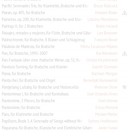
Pacific Serenades Trio, für Klarinette, Bratsche und Klavier
Bruce Babcock
Paean, op. 405, für Bratsche
Howard Blake
Paineiras, op. 200, für Klarinette, Bratsche und Klavier
Liduino Pitombeira
Pairings II, für 2 Bratschen
Robin Ireland
Paisajes, retrados y mujeres, für Flöte, Bratsche und Gitarre
Leo Brouwer
Paléochrome, für Bratsche, 8 Bläser und Schlagzeug
François Rossé
Palabras de Maderas, für Bratsche
Mirtru Escalona-Mijares
Pan, für Bratsche, 1991-2007
Kai Nieminen
Pan. Fantasie über eine rhätische Weise, op. 32, für Bratsche
Christa Heydebrand
Pandura Turning, für Bratsche und Klavier
Gareth Clemson
Pania, für Bratsche
Rachael Morgan
Panta rhei, für Bratsche und Orgel
Benedykt Konowalski
Pantjelang Lullaby, für Bratsche und Violoncello
Vivienne Olive
Pantomimas I, für Bratsche und Kontrabass
José Orlando Alves
Pantomime, 3 Pieces, für Bratsche
Harri Ahmas
Pantomime, für Bratsche
Elena Petrová
Paos, für Klarinette und Bratsche
Myriam Marbe
Sydney Hodkinson
Papillons, Book 1. A Serenade of Songs without Words, für Flöte, Bratsche und Harfe
Paqueana, für Bratsche, Klassische und Elektrische Gitarre
Javier Farias