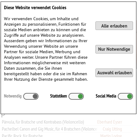
Deutsch
English
0
Diese Website verwendet Cookies
Anmelden / Registrieren
Wir verwenden Cookies, um Inhalte und
Anzeigen zu personalisieren, Funktionen für
Alle erlauben
soziale Medien anbieten zu können und die
Zugriffe auf unsere Website zu analysieren.
Ausserdem geben wir Informationen zu Ihrer
Verwendung unserer Website an unsere
Nur Notwendige
Partner für soziale Medien, Werbung und
Analysen weiter. Unsere Partner führen diese
Informationen möglicherweise mit weiteren
Daten zusammen, die Sie ihnen
Auswahl erlauben
bereitgestellt haben oder die sie im Rahmen
Ihrer Nutzung der Dienste gesammelt haben.
Alle
A
B
C
D
E
F
G
H
I
J
K
L
M
N
O
P
Q
Notwendig
Statistiken
Social Media
R
S
T
U
V
W
X
Y
Z
0-9
P
Párvula, für Bratsche und Kontrabass (Violoncello)
Eberhard Eyser
Pachelbel Canon and Gig Music, für 4 Bratschen (Violoncello ad libitum)
Craig Utting
Pacific Rock, für Bratsche
Martin Lodge