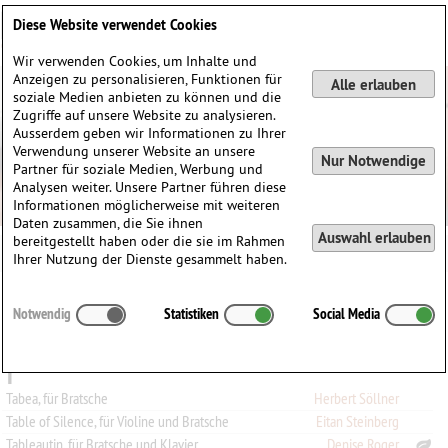
Deutsch
English
0
Diese Website verwendet Cookies
Anmelden / Registrieren
Wir verwenden Cookies, um Inhalte und
Anzeigen zu personalisieren, Funktionen für
Alle erlauben
soziale Medien anbieten zu können und die
Zugriffe auf unsere Website zu analysieren.
Ausserdem geben wir Informationen zu Ihrer
Verwendung unserer Website an unsere
Nur Notwendige
Partner für soziale Medien, Werbung und
Analysen weiter. Unsere Partner führen diese
Informationen möglicherweise mit weiteren
Daten zusammen, die Sie ihnen
Auswahl erlauben
bereitgestellt haben oder die sie im Rahmen
Ihrer Nutzung der Dienste gesammelt haben.
Alle
A
B
C
D
E
F
G
H
I
J
K
L
M
N
O
P
Q
Notwendig
Statistiken
Social Media
R
S
T
U
V
W
X
Y
Z
0-9
T
Tabea, für Bratsche
Herbert Söllner
Table of Silence, für Violine und Bratsche
Eitan Steinberg
Tableautin, für Bratsche und Klavier
Denise Roger