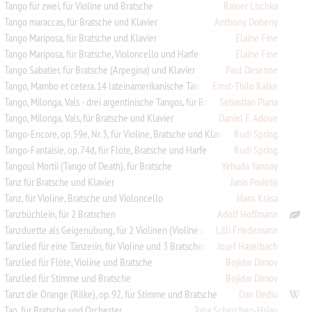
Tango für zwei, für Violine und Bratsche
Rainer Lischka
Tango maraccas, für Bratsche und Klavier
Anthony Doheny
Tango Mariposa, für Bratsche und Klavier
Elaine Fine
Tango Mariposa, für Bratsche, Violoncello und Harfe
Elaine Fine
Tango Sabatier, für Bratsche (Arpegina) und Klavier
Paul Desenne
Ernst-Thilo Kalke
Tango, Mambo et cetera. 14 lateinamerikanische Tänze, für 3 Bratschen (Violine und 2 Bratschen)
Tango, Milonga, Vals - drei argentinische Tangos, für Bratsche und Klavier
Sebastian Piana
Tango, Milonga, Vals, für Bratsche und Klavier
Daniel E. Adoue
Tango-Encore, op. 59e, Nr. 3, für Violine, Bratsche und Klavier
Rudi Spring
Tango-Fantaisie, op. 74d, für Flöte, Bratsche und Harfe
Rudi Spring
Tangoul Mortii (Tango of Death), für Bratsche
Yehuda Yannay
Tanz für Bratsche und Klavier
Janis Porietis
Tanz, für Violine, Bratsche und Violoncello
Hans Krása
Tanzbüchlein, für 2 Bratschen
Adolf Hoffmann
Lilli Friedemann
Tanzduette als Geigenübung, für 2 Violinen (Violine und Bratsche oder 2 Bratschen)
Josef Haselbach
Tanzlied für eine Tänzerin, für Violine und 3 Bratschen (2 Bratschen und Violoncello)
Tanzlied für Flöte, Violine und Bratsche
Bojidar Dimov
Tanzlied für Stimme und Bratsche
Bojidar Dimov
Tanzt die Orange (Rilke), op. 92, für Stimme und Bratsche
Dan Dediu
Tao, für Bratsche und Orchester
Tona Scherchen-Hsiao