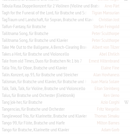
Arvo Pärt
Tabula Rasa. Doppelkonzert für 2 Violinen (Violine und Bratsche), Streicher und präp. Klavier
Tagh for the Funeral of the Lord, für Bratsche und Schlagzeug
Tigran Mansurian
TagTraum und Landschaft, für Sopran, Bratsche und Klavier
Christian Jost
Taifun-Fantasy, für Bratsche
Stefan Feingold
Tailitnama Song, für Bratsche
Peter Sculthorpe
Tailitnama Song, für Bratsche und Klavier
Peter Sculthorpe
Take Me Out to the Ballgame, A Bench-Clearing Brawl, für 4 Bratschen
Albert von Tilzer
Takes a Hint, für Bratsche und Violoncello
Abel Ehrlich
Tale from old Times, Duos für Bratschen Nr. 1 bis 7
Ernest Hiltenbrand
Talia Trio, für Oboe, Bratsche und Klavier
Elaine Fine
Talin. Konzert, op. 93, für Bratsche und Streicher
Alan Hovhaness
Talisman, für Bratsche und Klavier, für Bratsche und Klavier
Juan María Solare
Talk, Talk, Talk, für Violine, Bratsche und Violoncello
Eitan Steinberg
Talus, für Bratsche und Orchester (Elektronik)
Ken Ueno
Tang'jok-her, für Bratsche
Azio Corghi
Tangencias, für Bratsche und Orchester
Fritz Voegelin
Tanglewood Trio, für Klarinette, Bratsche und Klavier
Thomas Simaku
Tango 99, für Flöte, Bratsche und Harfe
Milton Barnes
Tango für Bratsche, Klarinette und Klavier
Adam Gorb