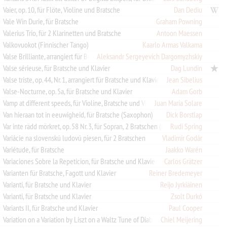
Vaier, op. 10, für Flöte, Violine und Bratsche
Dan Dediu
Vale Win Durie, für Bratsche
Graham Powning
Valerius Trio, für 2 Klarinetten und Bratsche
Antoon Maessen
Valkovuokot (Finnischer Tango)
Kaarlo Armas Valkama
Valse Brilliante, arrangiert für Bratschenquartett
Aleksandr Sergeyevich Dargomyzhskiy
Valse sérieuse, für Bratsche und Klavier
Dag Lundin
Valse triste, op. 44, Nr. 1, arrangiert für Bratsche und Klavier, 1907
Jean Sibelius
Valse-Nocturne, op. 5a, für Bratsche und Klavier
Adam Gorb
Vamp at different speeds, für Violine, Bratsche und Violoncello
Juan María Solare
Van hieraan tot in eeuwigheid, für Bratsche (Saxophon)
Dick Borstlap
Rudi Spring
Var inte rädd mörkret, op. 58 Nr. 3, für Sopran, 2 Bratschen (Bratsche/Violoncello oder 2 Violoncelli), 2 Fassungen
Variácie na slovenskú ludovú piesen, für 2 Bratschen
Vladimír Godár
Variétude, für Bratsche
Jaakko Warén
Variaciones Sobre la Repeticion, für Bratsche und Klavier
Carlos Grätzer
Varianten für Bratsche, Fagott und Klavier
Reiner Bredemeyer
Varianti, für Bratsche und Klavier
Reijo Jyrkiäinen
Varianti, für Bratsche und Klavier
Zsolt Durkó
Variants II, für Bratsche und Klavier
Paul Cooper
Chiel Meijering
Variation on a Variation by Liszt on a Waltz Tune of Diabelli, für Violine und Bratsche