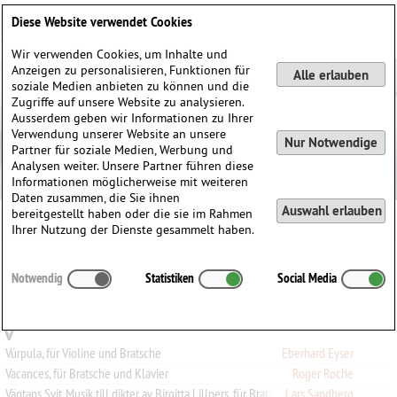
Deutsch
English
0
Diese Website verwendet Cookies
Anmelden / Registrieren
Wir verwenden Cookies, um Inhalte und
Anzeigen zu personalisieren, Funktionen für
Alle erlauben
soziale Medien anbieten zu können und die
Zugriffe auf unsere Website zu analysieren.
Ausserdem geben wir Informationen zu Ihrer
Verwendung unserer Website an unsere
Nur Notwendige
Partner für soziale Medien, Werbung und
Analysen weiter. Unsere Partner führen diese
Informationen möglicherweise mit weiteren
Daten zusammen, die Sie ihnen
Auswahl erlauben
bereitgestellt haben oder die sie im Rahmen
Ihrer Nutzung der Dienste gesammelt haben.
Alle
A
B
C
D
E
F
G
H
I
J
K
L
M
N
O
P
Q
Notwendig
Statistiken
Social Media
R
S
T
U
V
W
X
Y
Z
0-9
V
Vúrpula, für Violine und Bratsche
Eberhard Eyser
Vacances, für Bratsche und Klavier
Roger Roche
Väntans Svit. Musik till dikter av Birgitta Lillpers, für Bratsche
Lars Sandberg