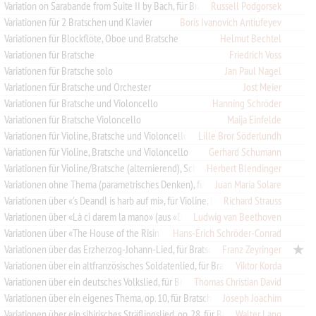
Variation on Sarabande from Suite II by Bach, für Bratsche
Russell Podgorsek
Variationen für 2 Bratschen und Klavier
Boris Ivanovich Antiufeyev
Variationen für Blockflöte, Oboe und Bratsche
Helmut Bechtel
Variationen für Bratsche
Friedrich Voss
Variationen für Bratsche solo
Jan Paul Nagel
Variationen für Bratsche und Orchester
Jost Meier
Variationen für Bratsche und Violoncello
Hanning Schröder
Variationen für Bratsche Violoncello
Maija Einfelde
Variationen für Violine, Bratsche und Violoncello
Lille Bror Söderlundh
Variationen für Violine, Bratsche und Violoncello
Gerhard Schumann
Variationen für Violine/Bratsche (alternierend), Schlagzeug und Orgel
Herbert Blendinger
Juan María Solare
Variationen ohne Thema (parametrisches Denken), für Violine, Bratsche und Violoncello
Richard Strauss
Variationen über «'s Deandl is harb auf mi», für Violine, Bratsche und Violoncello
Ludwig van Beethoven
Variationen über «Là ci darem la mano» (aus «Don Giovanni»), für 2 Oboen (Violine) und Englischhorn (Bratsche)
Variationen über «The House of the Risin' Sun», für Bratsche
Hans-Erich Schröder-Conrad
Variationen über das Erzherzog-Johann-Lied, für Bratsche
Franz Zeyringer
Viktor Korda
Variationen über ein altfranzösisches Soldatenlied, für Bratsche und Violoncello
Variationen über ein deutsches Volkslied, für Bratsche und Orgel
Thomas Christian David
Variationen über ein eigenes Thema, op. 10, für Bratsche und Klavier
Joseph Joachim
Walter Lang
Variationen über ein sibirisches Sträflingslied, op. 28, für Bratsche und Orchester