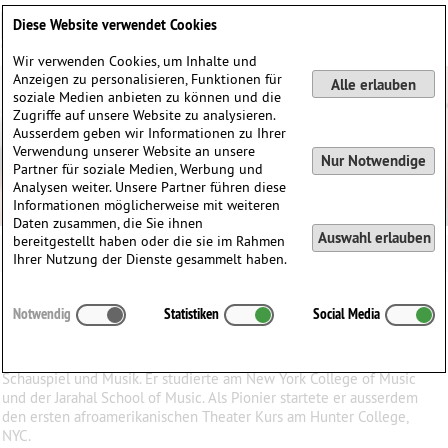
Deutsch
English
0
Diese Website verwendet Cookies
Anmelden / Registrieren
Wir verwenden Cookies, um Inhalte und
Anzeigen zu personalisieren, Funktionen für
Alle erlauben
soziale Medien anbieten zu können und die
Zugriffe auf unsere Website zu analysieren.
Ausserdem geben wir Informationen zu Ihrer
Verwendung unserer Website an unsere
Nur Notwendige
Partner für soziale Medien, Werbung und
Analysen weiter. Unsere Partner führen diese
Informationen möglicherweise mit weiteren
Daten zusammen, die Sie ihnen
Auswahl erlauben
bereitgestellt haben oder die sie im Rahmen
Robert Kya-Hill
Ihrer Nutzung der Dienste gesammelt haben.
Robert
Kya-Hill
(1930)
Notwendig
Statistiken
Social Media
∗
04.12.1930 in
Whitakers, North Carolina, USA
Robert Kya-Hill ist ein amerikanischer Kunstschaffender in
Schauspiel und Musik. Er studierte am New York College of Music
und der Jarahal School of Music. Als Pionier startete er ausserdem
den ersten afroamerikanischen Theater Kurs am Hunter College,
NYC.