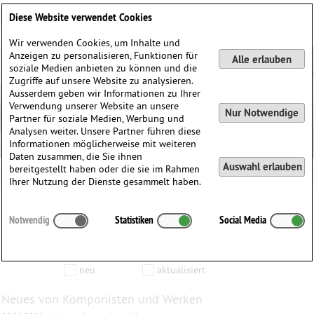
Deutsch
English
0
Diese Website verwendet Cookies
Anmelden / Registrieren
Wir verwenden Cookies, um Inhalte und
Anzeigen zu personalisieren, Funktionen für
Alle erlauben
soziale Medien anbieten zu können und die
Zugriffe auf unsere Website zu analysieren.
Ausserdem geben wir Informationen zu Ihrer
Verwendung unserer Website an unsere
Nur Notwendige
Partner für soziale Medien, Werbung und
Analysen weiter. Unsere Partner führen diese
Informationen möglicherweise mit weiteren
Daten zusammen, die Sie ihnen
Auswahl erlauben
bereitgestellt haben oder die sie im Rahmen
Ihrer Nutzung der Dienste gesammelt haben.
Inhalte die vom
bis zum
Notwendig
Statistiken
Social Media
Anzeigen
aktualisiert wurden…
Filtern nach:
Komponist
Werk
Produkt
neu
aktualisiert
Neues von Komponisten und Werken