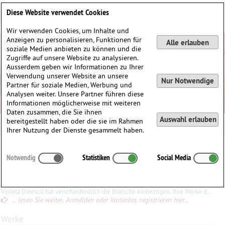
Deutsch
English
0
Diese Website verwendet Cookies
Anmelden / Registrieren
Wir verwenden Cookies, um Inhalte und
Anzeigen zu personalisieren, Funktionen für
Alle erlauben
soziale Medien anbieten zu können und die
Zugriffe auf unsere Website zu analysieren.
Ausserdem geben wir Informationen zu Ihrer
Verwendung unserer Website an unsere
Nur Notwendige
Partner für soziale Medien, Werbung und
Analysen weiter. Unsere Partner führen diese
Informationen möglicherweise mit weiteren
Daten zusammen, die Sie ihnen
Auswahl erlauben
bereitgestellt haben oder die sie im Rahmen
Violeta Dinescu
Ihrer Nutzung der Dienste gesammelt haben.
Violeta
Dinescu
(1953)
Notwendig
Statistiken
Social Media
∗
13.07.1953 in
Bukarest, Rumänien
Konrad Ewald
Violeta Dinescu hat verschiedentlich die Bratsche einbezogen. Ihre Werke dürften wohl mehrheitlich für Laien unzugänglich sein. Das einzige Werk, das ich kenne,
... lesen Sie weiter. Anmelden oder kostenlos registrieren hier...
Werke