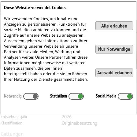
Deutsch
English
0
Diese Website verwendet Cookies
Anmelden / Registrieren
Wir verwenden Cookies, um Inhalte und
Anzeigen zu personalisieren, Funktionen für
Alle erlauben
soziale Medien anbieten zu können und die
Zugriffe auf unsere Website zu analysieren.
Ausserdem geben wir Informationen zu Ihrer
Verwendung unserer Website an unsere
Nur Notwendige
Partner für soziale Medien, Werbung und
Analysen weiter. Unsere Partner führen diese
Informationen möglicherweise mit weiteren
Daten zusammen, die Sie ihnen
Auswahl erlauben
bereitgestellt haben oder die sie im Rahmen
Ihrer Nutzung der Dienste gesammelt haben.
Violeta
Dinescu
(1953)
Notwendig
Statistiken
Social Media
Ottava grave, für Bratsche solo
Bratsche
Besetzung
2026
Entstehungsjahr
Originalbesetzung
Klassifikation
Gattungen