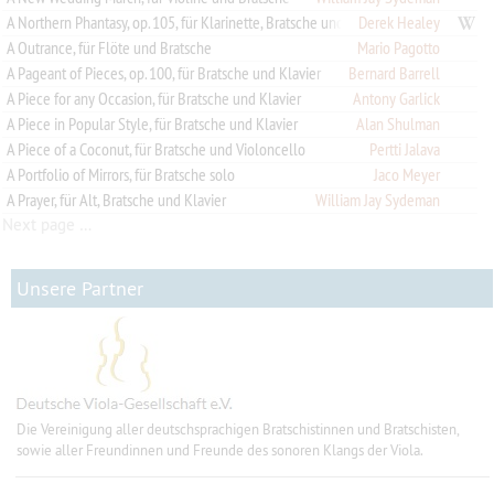
A Northern Phantasy, op. 105, für Klarinette, Bratsche und Klavier
Derek Healey
A Outrance, für Flöte und Bratsche
Mario Pagotto
A Pageant of Pieces, op. 100, für Bratsche und Klavier
Bernard Barrell
A Piece for any Occasion, für Bratsche und Klavier
Antony Garlick
A Piece in Popular Style, für Bratsche und Klavier
Alan Shulman
A Piece of a Coconut, für Bratsche und Violoncello
Pertti Jalava
A Portfolio of Mirrors, für Bratsche solo
Jaco Meyer
A Prayer, für Alt, Bratsche und Klavier
William Jay Sydeman
Next page …
Unsere Partner
Die Vereinigung aller deutschsprachigen Bratschistinnen und Bratschisten,
sowie aller Freundinnen und Freunde des sonoren Klangs der Viola.