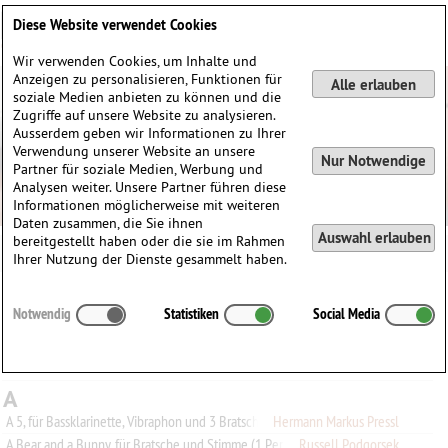
Deutsch
English
0
Diese Website verwendet Cookies
Anmelden / Registrieren
Wir verwenden Cookies, um Inhalte und
Anzeigen zu personalisieren, Funktionen für
Alle erlauben
soziale Medien anbieten zu können und die
Zugriffe auf unsere Website zu analysieren.
Ausserdem geben wir Informationen zu Ihrer
Verwendung unserer Website an unsere
Nur Notwendige
Partner für soziale Medien, Werbung und
Analysen weiter. Unsere Partner führen diese
Informationen möglicherweise mit weiteren
Daten zusammen, die Sie ihnen
Auswahl erlauben
bereitgestellt haben oder die sie im Rahmen
Ihrer Nutzung der Dienste gesammelt haben.
Alle
A
B
C
D
E
F
G
H
I
J
K
L
M
N
O
P
Q
Notwendig
Statistiken
Social Media
R
S
T
U
V
W
X
Y
Z
0-9
A
A 5, für Bassklarinette, Vibraphon und 3 Bratschen
Hermann Markus Pressl
A Bear and a Bunny, für Bratsche und Stimme (1 Person)
Russell Podgorsek