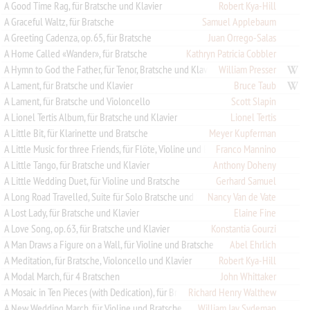
A Good Time Rag, für Bratsche und Klavier
Robert Kya-Hill
A Graceful Waltz, für Bratsche
Samuel Applebaum
A Greeting Cadenza, op. 65, für Bratsche
Juan Orrego-Salas
A Home Called «Wander», für Bratsche
Kathryn Patricia Cobbler
A Hymn to God the Father, für Tenor, Bratsche und Klavier (Orgel)
William Presser
A Lament, für Bratsche und Klavier
Bruce Taub
A Lament, für Bratsche und Violoncello
Scott Slapin
A Lionel Tertis Album, für Bratsche und Klavier
Lionel Tertis
A Little Bit, für Klarinette und Bratsche
Meyer Kupferman
A Little Music for three Friends, für Flöte, Violine und Bratsche
Franco Mannino
A Little Tango, für Bratsche und Klavier
Anthony Doheny
A Little Wedding Duet, für Violine und Bratsche
Gerhard Samuel
A Long Road Travelled, Suite für Solo Bratsche und Streichorchester
Nancy Van de Vate
A Lost Lady, für Bratsche und Klavier
Elaine Fine
A Love Song, op. 63, für Bratsche und Klavier
Konstantia Gourzi
A Man Draws a Figure on a Wall, für Violine und Bratsche
Abel Ehrlich
A Meditation, für Bratsche, Violoncello und Klavier
Robert Kya-Hill
A Modal March, für 4 Bratschen
John Whittaker
A Mosaic in Ten Pieces (with Dedication), für Bratsche und Klavier
Richard Henry Walthew
A New Wedding March, für Violine und Bratsche
William Jay Sydeman