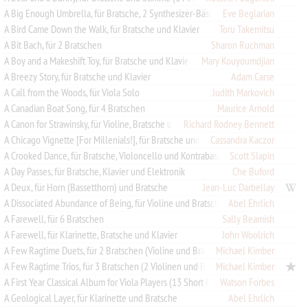
Eve Beglarian
A Big Enough Umbrella, für Bratsche, 2 Synthesizer-Bässe und Streichorchester
A Bird Came Down the Walk, für Bratsche und Klavier
Toru Takemitsu
A Bit Bach, für 2 Bratschen
Sharon Ruchman
A Boy and a Makeshift Toy, für Bratsche und Klavier
Mary Kouyoumdjian
A Breezy Story, für Bratsche und Klavier
Adam Carse
A Call from the Woods, für Viola Solo
Judith Markovich
A Canadian Boat Song, für 4 Bratschen
Maurice Arnold
A Canon for Strawinsky, für Violine, Bratsche und Violoncello
Richard Rodney Bennett
A Chicago Vignette [For Millenials!], für Bratsche und Klavier
Cassandra Kaczor
A Crooked Dance, für Bratsche, Violoncello und Kontrabass
Scott Slapin
A Day Passes, für Bratsche, Klavier und Elektronik
Che Buford
A Deux, für Horn (Bassetthorn) und Bratsche
Jean-Luc Darbellay
A Dissociated Abundance of Being, für Violine und Bratsche
Abel Ehrlich
A Farewell, für 6 Bratschen
Sally Beamish
A Farewell, für Klarinette, Bratsche und Klavier
John Woolrich
A Few Ragtime Duets, für 2 Bratschen (Violine und Bratsche)
Michael Kimber
A Few Ragtime Trios, für 3 Bratschen (2 Violinen und Bratsche)
Michael Kimber
Watson Forbes
A First Year Classical Album for Viola Players (13 Short Pieces), für Bratsche
A Geological Layer, für Klarinette und Bratsche
Abel Ehrlich