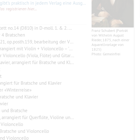
bt's praktisch in jedem Verlag eine Ausgabe. Massgebend ist jetzt wohl die Henle-Publikation. Ebenso bekannt sind die beiden
s registrieren hier...
 no.14 (D810) in D-moll. 1. & 2. Satz
Franz Schubert (Porträt
 4 Bratschen
von Wilhelm August
Rieder, 1875, nach einer
.posth.159, bearbeitung der Viola-Stimme
Aquarellvorlage von
olin + Violoncello – 'Begleitung' statt Klavier
1825)
Photo: Gemeinfrei
ioloncello (Viola, Flöte) und Gitarre
ier, arrangiert für Bratsche und Klavier
t
t
angiert für Bratsche und Klavier
r «Winterreise»
 Bratsche und Klavier
avier
f) und Bratsche
löte, Violine und Bratsche oder 2 Violinen und Bratsche
 Violoncello
 Bratsche und Violoncello
und Violoncello