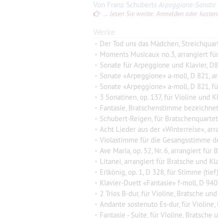
Von Franz Schuberts
Arpeggione-Sonate
gi
... lesen Sie weiter. Anmelden oder kostenlo
Werke
•
Der Tod uns das Mädchen, Streichquartett
•
Moments Musicaux no.3, arrangiert für
•
Sonate für Arpeggione und Klavier, D821, op
•
Sonate «Arpeggione» a-moll, D 821, arrangiert mit Vi
•
Sonate «Arpeggione» a-moll, D 821, für V
•
3 Sonatinen, op. 137, für Violine und Klav
•
Fantasie, Bratschenstimme bezeichne
•
Schubert-Reigen, für Bratschenquartet
•
Acht Lieder aus der «Winterreise», arr
•
Violastimme für die Gesangsstimme de
•
Ave Maria, op. 52, Nr. 6, arrangiert für
•
Litanei, arrangiert für Bratsche und Kl
•
Erlkönig, op. 1, D 328, für Stimme (tie
•
Klavier-Duett «Fantasie» f-moll, D 940, arrangiert für Querf
•
2 Trios B-dur, für Violine, Bratsche und
•
Andante sostenuto Es-dur, für Violine,
•
Fantasie - Suite, für Violine, Bratsche 