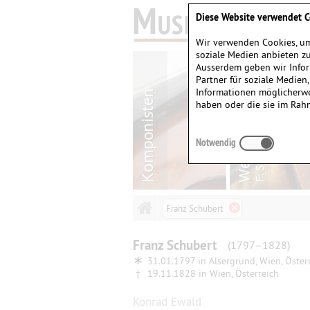
Diese Website verwendet C
Wir verwenden Cookies, um
soziale Medien anbieten zu
Ausserdem geben wir Infor
Partner für soziale Medien
Informationen möglicherwe
haben oder die sie im Rah
Notwendig
Franz Schubert
Franz
Schubert
(1797–1828)
∗
31.01.1797 in
Alsergrund, Wien, Öster
†
19.11.1828 in
Wien, Österreich
Konrad Ewald