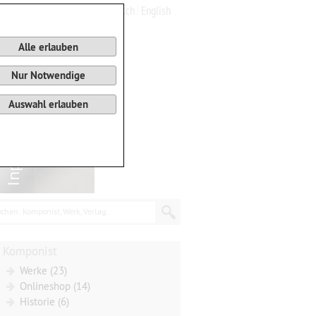
Deutsch
English
0
Warenkorb
Alle erlauben
Nur Notwendige
Auswahl erlauben
chen: Komponist, Werk, Verlag...
Komponist
Werke (23)
Onlineshop (14)
Historie (6)