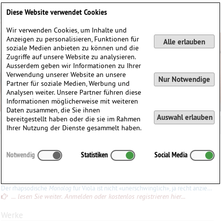
Deutsch
English
0
Diese Website verwendet Cookies
Anmelden / Registrieren
Wir verwenden Cookies, um Inhalte und
Anzeigen zu personalisieren, Funktionen für
Alle erlauben
soziale Medien anbieten zu können und die
Zugriffe auf unsere Website zu analysieren.
Ausserdem geben wir Informationen zu Ihrer
Verwendung unserer Website an unsere
Nur Notwendige
Partner für soziale Medien, Werbung und
Analysen weiter. Unsere Partner führen diese
Informationen möglicherweise mit weiteren
Daten zusammen, die Sie ihnen
Auswahl erlauben
bereitgestellt haben oder die sie im Rahmen
Ihrer Nutzung der Dienste gesammelt haben.
Petros
Shoujounian
(1957)
Notwendig
Statistiken
Social Media
∗
in
Gyumri, Armenien
Konrad Ewald
Der rhapsodische
Monolog
für Viola ist nicht «unerschwinglich», ja recht anziehend, wenn auch einige Intervalle und Sprünge ärgerlich sind.
... lesen Sie weiter. Anmelden oder kostenlos registrieren hier...
Werke