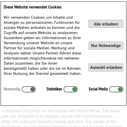
Deutsch
English
0
Diese Website verwendet Cookies
Anmelden / Registrieren
Wir verwenden Cookies, um Inhalte und
Anzeigen zu personalisieren, Funktionen für
Alle erlauben
soziale Medien anbieten zu können und die
Zugriffe auf unsere Website zu analysieren.
Ausserdem geben wir Informationen zu Ihrer
Verwendung unserer Website an unsere
Nur Notwendige
Partner für soziale Medien, Werbung und
Analysen weiter. Unsere Partner führen diese
Informationen möglicherweise mit weiteren
Daten zusammen, die Sie ihnen
Auswahl erlauben
bereitgestellt haben oder die sie im Rahmen
Ihrer Nutzung der Dienste gesammelt haben.
Alle Inputs von
Rrobert
Notwendig
Statistiken
Social Media
Robert C. Ehle - sonate-op-81g-fuer-bratsche-und-klavier
(von
Rrobert)
My viola sonata
I composed this piece for me to play with Debra Moree. The piano
part was designed to be playable by me with my limited piano
skills. The viola part features melody and tone. The names of the
movements are selected for their resonance and have no particular