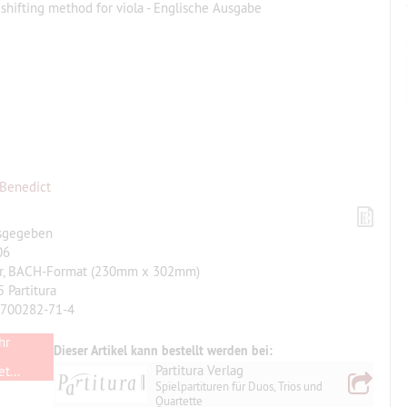
shifting method for viola - Englische Ausgabe
 Benedict
sgegeben
06
tur, BACH-Format (230mm x 302mm)
 Partitura
-700282-71-4
hr
Dieser Artikel kann bestellt werden bei:
Partitura Verlag
t...
Spielpartituren für Duos, Trios und
Quartette