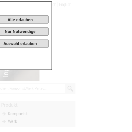
Deutsch
English
0
Warenkorb
Alle erlauben
Nur Notwendige
Auswahl erlauben
chen: Komponist, Werk, Verlag...
Produkt
Komponist
Werk