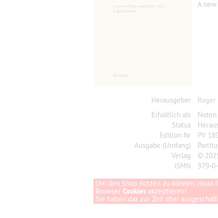
A new 
Herausgeber
Roger
Erhältlich als
Noten
Status
Herau
Edition Nr
PV 18
Ausgabe (Umfang)
Parti
Verlag
© 2025
ISMN
979-0
Um den Shop nutzen zu können, muss I
Browser
Cookies
akzeptieren!
Sie haben das zur Zeit aber ausgeschalte