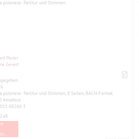
a polonese- Partitur und Stimmen
rd Päuler
ine Gevert
sgegeben
26
a polonese- Partitur und Stimmen, 8 Seiten, BACH-Format
0 Amadeus
-015-08260-3
2:a8
hr
t...