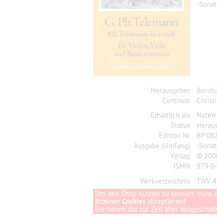
-Sonat
Herausgeber
Bernha
Continuo
Christ
Erhältlich als
Noten
Status
Herau
Edition Nr
BP 08
Ausgabe (Umfang)
-Sonat
Verlag
© 200
ISMN
979-0
Werkverzeichnis
TWV 4
Um den Shop nutzen zu können, muss I
Browser
Cookies
akzeptieren!
Sie haben das zur Zeit aber ausgeschalte