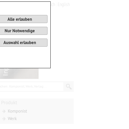
Deutsch
English
0
Warenkorb
Alle erlauben
Nur Notwendige
Auswahl erlauben
chen: Komponist, Werk, Verlag...
Produkt
Komponist
Werk