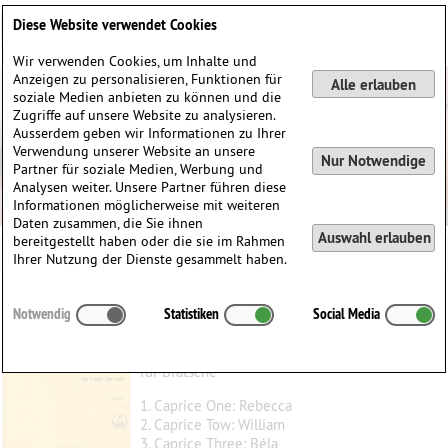
Deutsch
English
0
Diese Website verwendet Cookies
Anmelden / Registrieren
Wir verwenden Cookies, um Inhalte und
Anzeigen zu personalisieren, Funktionen für
Alle erlauben
soziale Medien anbieten zu können und die
Zugriffe auf unsere Website zu analysieren.
Ausserdem geben wir Informationen zu Ihrer
Verwendung unserer Website an unsere
Nur Notwendige
Partner für soziale Medien, Werbung und
Analysen weiter. Unsere Partner führen diese
Informationen möglicherweise mit weiteren
Daten zusammen, die Sie ihnen
Auswahl erlauben
bereitgestellt haben oder die sie im Rahmen
Ihrer Nutzung der Dienste gesammelt haben.
12 Capricen
Notwendig
Statistiken
Social Media
Arad, Atar
(1945)
für Bratsche
1. Caprice One: Rebecca
2. Caprice Tow: William
3. Caprice Three: Béla