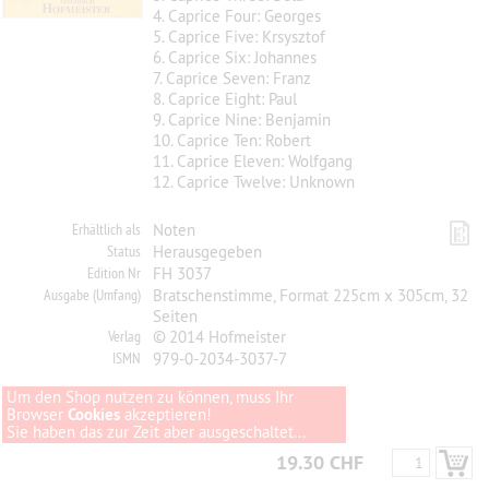
4. Caprice Four: Georges
5. Caprice Five: Krsysztof
6. Caprice Six: Johannes
7. Caprice Seven: Franz
8. Caprice Eight: Paul
9. Caprice Nine: Benjamin
10. Caprice Ten: Robert
11. Caprice Eleven: Wolfgang
12. Caprice Twelve: Unknown
Erhältlich als
Noten
Status
Herausgegeben
Edition Nr
FH 3037
Ausgabe (Umfang)
Bratschenstimme, Format 225cm x 305cm, 32
Seiten
Verlag
© 2014 Hofmeister
ISMN
979-0-2034-3037-7
Um den Shop nutzen zu können, muss Ihr
Browser
Cookies
akzeptieren!
Sie haben das zur Zeit aber ausgeschaltet...
19.30 CHF