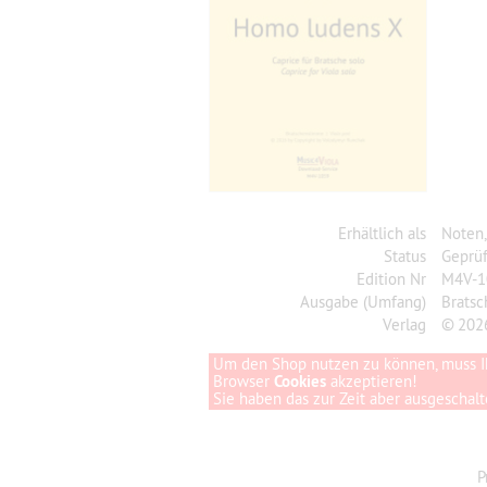
Erhältlich als
Noten
Status
Geprüf
Edition Nr
M4V-1
Ausgabe (Umfang)
Brats
Verlag
© 202
Um den Shop nutzen zu können, muss I
Browser
Cookies
akzeptieren!
Sie haben das zur Zeit aber ausgeschalte
P