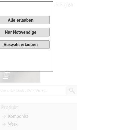
Deutsch
English
0
Warenkorb
Alle erlauben
Nur Notwendige
Auswahl erlauben
chen: Komponist, Werk, Verlag...
Produkt
Komponist
Werk