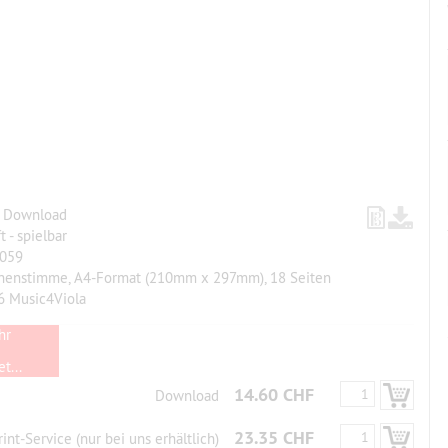
, Download
t - spielbar
059
chenstimme, A4-Format (210mm x 297mm), 18 Seiten
6 Music4Viola
hr
t...
14.60 CHF
Download
23.35 CHF
rint-Service (nur bei uns erhältlich)