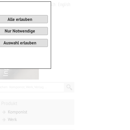
Deutsch
English
0
Warenkorb
Alle erlauben
Nur Notwendige
Auswahl erlauben
chen: Komponist, Werk, Verlag...
Produkt
Komponist
Werk