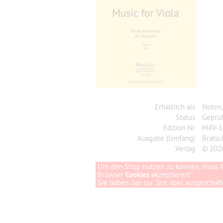
Erhältlich als
Noten
Status
Geprüf
Edition Nr
M4V-1
Ausgabe (Umfang)
Brats
Verlag
© 202
Um den Shop nutzen zu können, muss I
Browser
Cookies
akzeptieren!
Sie haben das zur Zeit aber ausgeschalte