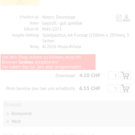
Erhältlich als
Noten, Download
Status
Geprüft - gut spielbar
Edition Nr
M4V-1071
Ausgabe (Umfang)
Spielpartitur, A4-Format (210mm x 297mm), 3
Seiten
Verlag
© 2026 Music4Viola
Um den Shop nutzen zu können, muss Ihr
Browser
Cookies
akzeptieren!
Sie haben das zur Zeit aber ausgeschaltet...
4.10 CHF
Download
6.55 CHF
Print-Service (nur bei uns erhältlich)
Produkt
Komponist
Werk